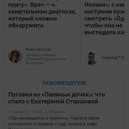
пургу». Врач — о
Нолана»: с как
смертельном диагнозе,
настроем нужн
который сложно
смотреть «Оди
обнаружить
чтобы она не
выглядела как
Ирина Волкова
Главврач клиники
Надежда Губар
«Реабилитация доктора
Волковой»
РЕКОМЕНДУЕМ
Пуговка из «Папиных дочек»: что
стало с Екатериной Старшовой
17 часов
2 472
Обсудить
«Так неожиданно и приятно». Героиня мема
вспомнила о съемках с гуру пикапа в кафе