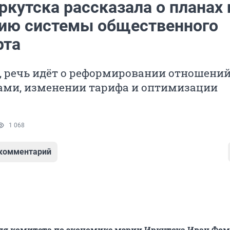
кутска рассказала о планах 
ию системы общественного
рта
, речь идёт о реформировании отношений
ами, изменении тарифа и оптимизации
1 068
 комментарий
еля комитета по экономике мэрии Иркутска Иван Фо