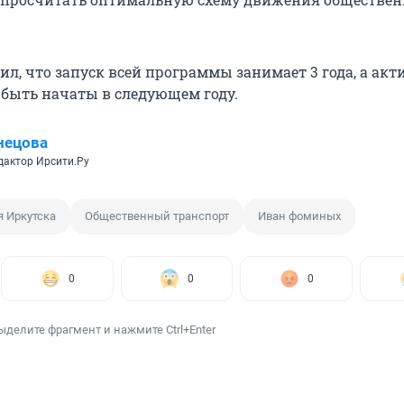
л, что запуск всей программы занимает 3 года, а ак
 быть начаты в следующем году.
нецова
дактор Ирсити.Ру
 Иркутска
Общественный транспорт
Иван фоминых
0
0
0
ыделите фрагмент и нажмите Ctrl+Enter