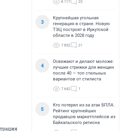
8 117
23
Крупнейшая угольная
3
генерация в стране. Новую
ТЭЦ построят в Иркутской
области в 2028 году
7 852
21
Освежают и делают моложе:
4
лучшие стрижки для женщин
после 40 — топ стильных
вариантов от стилиста
7 642
1
Кто потерял из-за атак БПЛА.
5
Рейтинг крупнейших
продавцов маркетплейсов из
Байкальского региона
страция