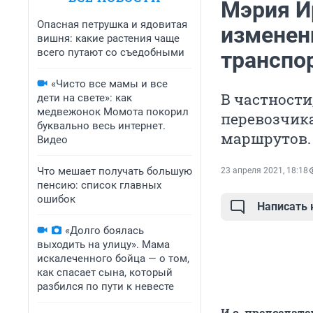
Мэрия Ир
Опасная петрушка и ядовитая
изменен
вишня: какие растения чаще
всего путают со съедобными
транспо
«Чисто все мамы и все
В частности
дети на свете»: как
медвежонок Момота покорил
перевозчик
буквально весь интернет.
маршрутов.
Видео
Что мешает получать большую
23 апреля 2021, 18:18
пенсию: список главных
ошибок
Написать
«Долго боялась
выходить на улицу». Мама
искалеченного бойца — о том,
как спасает сына, который
разбился по пути к невесте
И.о. председат