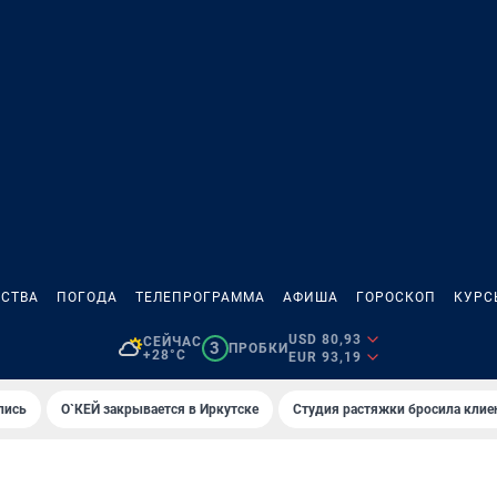
СТВА
ПОГОДА
ТЕЛЕПРОГРАММА
АФИША
ГОРОСКОП
КУРС
USD 80,93
СЕЙЧАС
3
ПРОБКИ
+28°C
EUR 93,19
лись
О`КЕЙ закрывается в Иркутске
Студия растяжки бросила клие