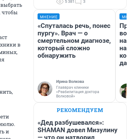
5 381
3
 выбрать
, чтобы
МНЕНИЕ
МНЕНИ
«Спуталась речь, понес
Прода
пургу». Врач — о
возьм
аст
смертельном диагнозе,
нам г
ехники в
который сложно
налог
оминых,
обнаружить
косне
ия
даже 
Ирина Волкова
Главврач клиники
нить,
«Реабилитация доктора
Волковой»
РЕКОМЕНДУЕМ
сети
«Дед разбушевался»:
 июлю.
SHAMAN довел Мизулину
ть и
— что он натворил
ного