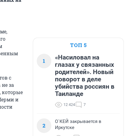
ме,
го
ТОП 5
м
твенным
«Насиловал на
1
глазах у связанных
родителей». Новый
тов с
поворот в деле
 не за
убийства россиян в
, которые
Таиланде
Перми и
12 424
7
ности
О`КЕЙ закрывается в
2
Иркутске