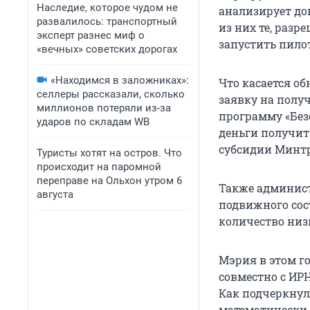
Наследие, которое чудом не
анализирует до
развалилось: транспортный
из них те, раз
эксперт разнес миф о
запустить пилот
«вечных» советских дорогах
«Находимся в заложниках»:
Что касается о
селлеры рассказали, сколько
заявку на полу
миллионов потеряли из-за
программу «Без
ударов по складам WB
деньги получит
субсидии Минтр
Туристы хотят на остров. Что
происходит на паромной
переправе на Ольхон утром 6
Также админис
августа
подвижного сос
количество низ
Мэрия в этом г
совместно с ИР
Как подчеркнул
математически