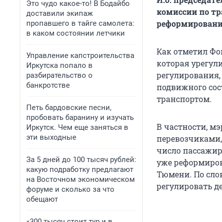
Это чудо какое-то! В Бодайбо
комиссии по тр
доставили экипаж
реформирования
пропавшего в тайге самолета:
в каком состоянии летчики
Как отметил Фо
Управление капстроительства
которая урегул
Иркутска попало в
регулирования,
разбирательство о
банкротстве
подвижного сос
транспортом.
Петь бардовские песни,
пробовать баранину и изучать
В частности, мэ
Иркутск. Чем еще заняться в
эти выходные
перевозчиками, 
число пассажир
За 5 дней до 100 тысяч рублей:
уже реформиров
какую подработку предлагают
Тюмени. По сло
на Восточном экономическом
регулировать д
форуме и сколько за что
обещают
«300 тысяч стоит тур и в