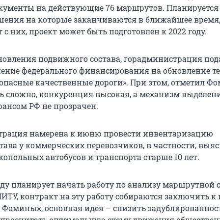
кументы на действующие 76 маршрутов. Планируется
решения на которые заканчиваются в ближайшее время
 с них, проект может быть подготовлен к 2022 году.
бновления подвижного состава, горадминистрация под
чение федерального финансирования на обновление т
опасные качественные дороги». При этом, отметил Ф
ь сложно, конкуренция высокая, а механизм выделен
ансом РФ не прозрачен.
трация намерена к июню провести инвентаризацию
тава у коммерческих перевозчиков, в частности, выяс
копольных автобусов и транспорта старше 10 лет.
оду планирует начать работу по анализу маршрутной 
НИТУ, контракт на эту работу собираются заключить к
 Фоминых, основная идея – снизить задублированнос
 просчитать оптимальную схему движения обществен