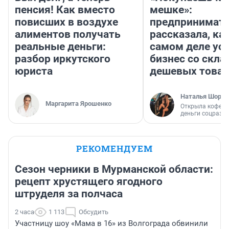
пенсия! Как вместо
мешке»:
повисших в воздухе
предпринимат
алиментов получать
рассказала, как
реальные деньги:
самом деле ус
разбор иркутского
бизнес со скл
юриста
дешевых това
Наталья Шорох
Маргарита Ярошенко
Открыла кофейн
деньги соцразв
РЕКОМЕНДУЕМ
Сезон черники в Мурманской области:
рецепт хрустящего ягодного
штруделя за полчаса
2 часа
1 113
Обсудить
Участницу шоу «Мама в 16» из Волгограда обвинили