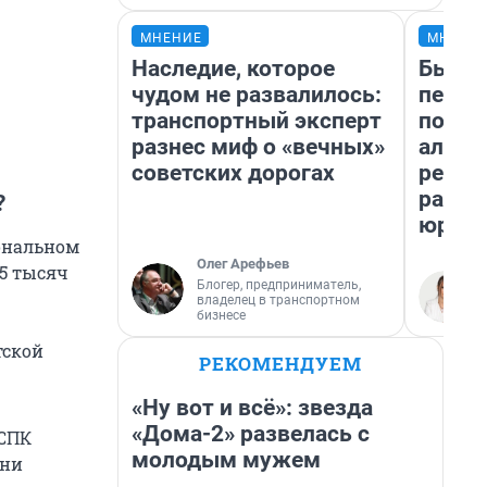
МНЕНИЕ
МНЕНИ
Наследие, которое
Был до
чудом не развалилось:
пенси
транспортный эксперт
повис
разнес миф о «вечных»
алиме
советских дорогах
реаль
разбо
?
юрист
ональном
Олег Арефьев
 5 тысяч
Блогер, предприниматель,
владелец в транспортном
бизнесе
тской
РЕКОМЕНДУЕМ
«Ну вот и всё»: звезда
«Дома-2» развелась с
НСПК
молодым мужем
они