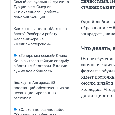
личностями. Пе
Самый сексуальный мужчина
студиях развит
Турции: чем Омер из
«Клюквенного щербета»
покорил женщин
Одной любви к 
образование — б
Как использовать «Макс» во
навредить, нане
благо? Разберем работу
мессенджера на
«Медиамастерской»
Что делать, 
«Теперь мы семья!» Клава
Очное обучение
Кока сыграла тайную свадьбу
заочно и ездить
с богатым блогером. В какую
форматы обучени
сумму всё обошлось
имеет постоянну
Блэкаут в Ангарске: 58
сессии, живёт в
подстанций обесточены из-за
колледжа. Что 
несанкционированных
дистанционно.
раскопок
«Ольхон не резиновый».
Обсуждаем проблемы на