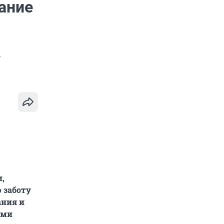
ание
.
,
 заботу
ания и
ими