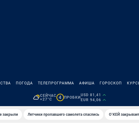
СТВА
ПОГОДА
ТЕЛЕПРОГРАММА
АФИША
ГОРОСКОП
КУРС
USD 81,41
СЕЙЧАС
4
ПРОБКИ
+27°C
EUR 94,06
е закрыли
Летчики пропавшего самолета спаслись
О`КЕЙ закрывает