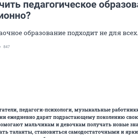
учить педагогическое образов
ионно?
аочное образование подходит не для всех
847
татели, педагоги-психологи, музыкальные работники
они ежедневно дарят подрастающему поколению свою
помогают мальчикам и девочкам получать новые зн
вать таланты, становиться самодостаточными и ярк