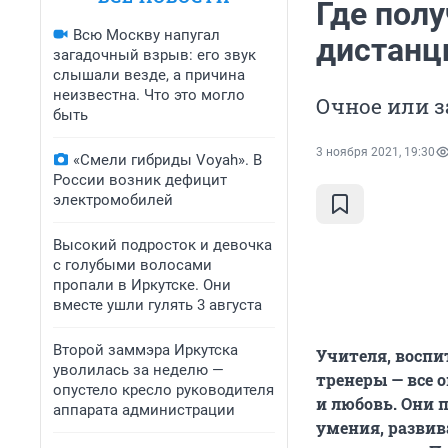
Где пол
Всю Москву напугал
дистанц
загадочный взрыв: его звук
слышали везде, а причина
неизвестна. Что это могло
Очное или з
быть
3 ноября 2021, 19:30
«Смели гибриды Voyah». В
России возник дефицит
электромобилей
Высокий подросток и девочка
с голубыми волосами
пропали в Иркутске. Они
вместе ушли гулять 3 августа
Второй заммэра Иркутска
Учителя, воспи
уволилась за неделю —
тренеры — все 
опустело кресло руководителя
и любовь. Они 
аппарата администрации
умения, разви