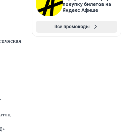
покупку билетов на
Яндекс Афише
Все промокоды
огическая
.
атов,
)».