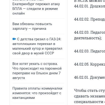
В НСПК можно п
Екатеринбург пережил атаку
44.02.01. Дошко
БПЛА — следили в режиме
онлайн
44.02.02. Препо
Вам обязаны повысить
зарплату — причина
44.02.03. Педа
деятельность);
С детства грезил о ГАЗ-24:
автоплюшкин переехал в
маленький хутор и превратил
44.02.03. Педаг
свой двор в музей СССР
Все хотят уехать с острова.
44.02.05. Корре
Что происходит на паромной
переправе на Ольхон днем 7
46.02.01. Доку
августа
Правила оплаты коммуналки
Чтобы стать сту
изменятся: что произойдет с
сдавать экзамен
квитанциями
специальности 