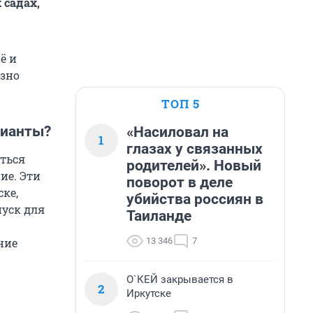
 садах,
ё и
ёзно
ТОП 5
рианты?
«Насиловал на
1
глазах у связанных
ться
родителей». Новый
ие. Эти
поворот в деле
ке,
убийства россиян в
пуск для
Таиланде
13 346
7
ние
О`КЕЙ закрывается в
2
Иркутске