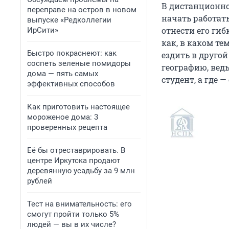
В дистанционно
переправе на остров в новом
начать работат
выпуске «Редколлегии
отнести его гиб
ИрСити»
как, в каком те
Быстро покраснеют: как
ездить в другой
соспеть зеленые помидоры
географию, вед
дома — пять самых
студент, а где 
эффективных способов
Как приготовить настоящее
мороженое дома: 3
проверенных рецепта
Её бы отреставрировать. В
центре Иркутска продают
деревянную усадьбу за 9 млн
рублей
Тест на внимательность: его
смогут пройти только 5%
людей — вы в их числе?