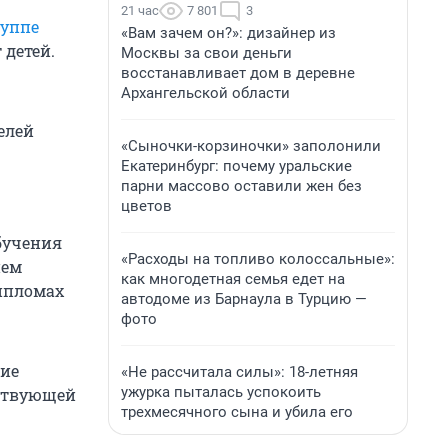
21 час
7 801
3
руппе
«Вам зачем он?»: дизайнер из
 детей.
Москвы за свои деньги
восстанавливает дом в деревне
Архангельской области
елей
«Сыночки-корзиночки» заполонили
Екатеринбург: почему уральские
парни массово оставили жен без
цветов
бучения
«Расходы на топливо колоссальные»:
нем
как многодетная семья едет на
ипломах
автодоме из Барнаула в Турцию —
фото
ние
«Не рассчитала силы»: 18-летняя
ужурка пыталась успокоить
йствующей
трехмесячного сына и убила его