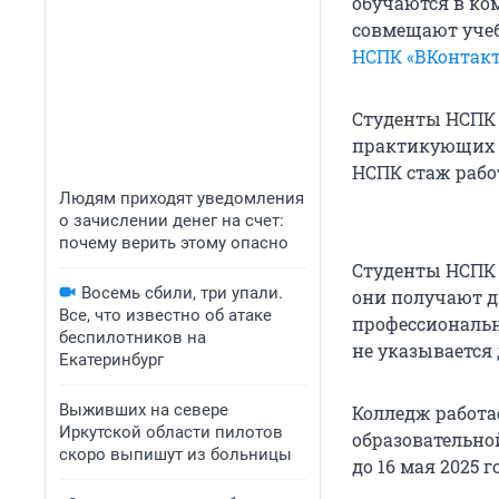
обучаются в ко
совмещают учебу
НСПК «ВКонтакт
Студенты НСПК 
практикующих с
НСПК стаж работ
Людям приходят уведомления
о зачислении денег на счет:
почему верить этому опасно
Студенты НСПК 
Восемь сбили, три упали.
они получают д
Все, что известно об атаке
профессиональн
беспилотников на
не указывается
Екатеринбург
Выживших на севере
Колледж работа
Иркутской области пилотов
образовательно
скоро выпишут из больницы
до 16 мая 2025 г