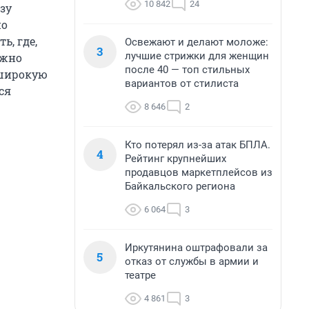
10 842
24
зу
но
ь, где,
Освежают и делают моложе:
3
лучшие стрижки для женщин
ужно
после 40 — топ стильных
 широкую
вариантов от стилиста
ся
8 646
2
Кто потерял из-за атак БПЛА.
4
Рейтинг крупнейших
продавцов маркетплейсов из
Байкальского региона
6 064
3
Иркутянина оштрафовали за
5
отказ от службы в армии и
театре
4 861
3