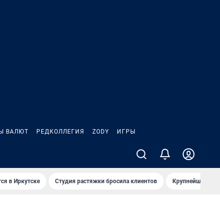
Ы ВАЛЮТ
РЕДКОЛЛЕГИЯ
ZODY
ИГРЫ
ся в Иркутске
Студия растяжки бросила клиентов
Крупнейшие про