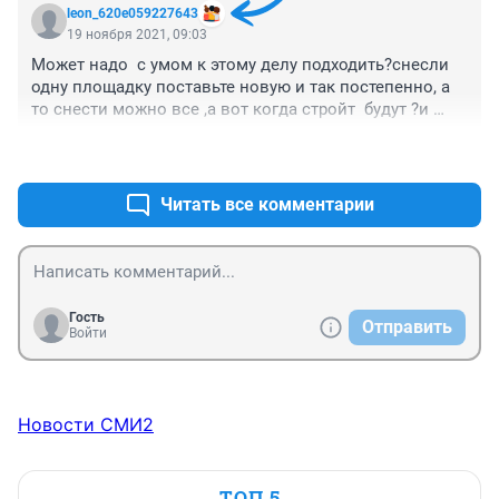
leon_620e059227643
19 ноября 2021, 09:03
Может надо  с умом к этому делу подходить?снесли 
одну площадку поставьте новую и так постепенно, а 
то снести можно все ,а вот когда стройт  будут ?и 
дети почему должны страдать 
+3
–0
Читать все комментарии
Гость
Отправить
Войти
Новости СМИ2
ТОП 5