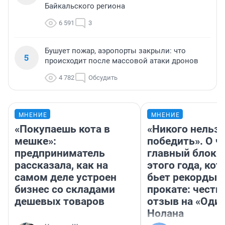
Байкальского региона
6 591
3
Бушует пожар, аэропорты закрыли: что
5
происходит после массовой атаки дронов
4 782
Обсудить
МНЕНИЕ
МНЕНИЕ
«Покупаешь кота в
«Никого нельз
мешке»:
победить». О ч
предприниматель
главный блокб
рассказала, как на
этого года, ко
самом деле устроен
бьет рекорды 
бизнес со складами
прокате: честн
дешевых товаров
отзыв на «Оди
Нолана