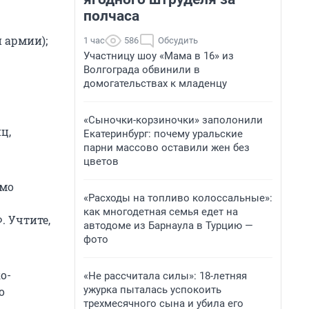
полчаса
 армии);
1 час
586
Обсудить
Участницу шоу «Мама в 16» из
Волгограда обвинили в
домогательствах к младенцу
«Сыночки-корзиночки» заполонили
ц,
Екатеринбург: почему уральские
парни массово оставили жен без
цветов
имо
«Расходы на топливо колоссальные»:
как многодетная семья едет на
. Учтите,
автодоме из Барнаула в Турцию —
фото
о-
«Не рассчитала силы»: 18-летняя
ужурка пыталась успокоить
о
трехмесячного сына и убила его