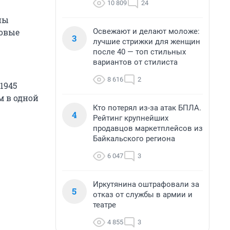
10 809
24
ны
Освежают и делают моложе:
новые
3
лучшие стрижки для женщин
после 40 — топ стильных
вариантов от стилиста
8 616
2
1945
м в одной
Кто потерял из-за атак БПЛА.
4
Рейтинг крупнейших
продавцов маркетплейсов из
Байкальского региона
6 047
3
Иркутянина оштрафовали за
5
отказ от службы в армии и
театре
4 855
3