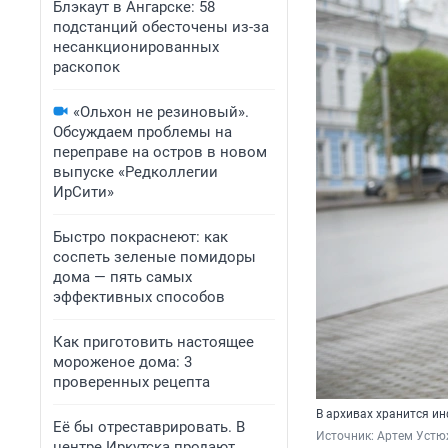
Блэкаут в Ангарске: 58
подстанций обесточены из-за
несанкционированных
раскопок
«Ольхон не резиновый».
Обсуждаем проблемы на
переправе на остров в новом
выпуске «Редколлегии
ИрСити»
Быстро покраснеют: как
соспеть зеленые помидоры
дома — пять самых
эффективных способов
Как приготовить настоящее
мороженое дома: 3
проверенных рецепта
В архивах хранится и
Её бы отреставрировать. В
Источник: 
Артем Устю
центре Иркутска продают