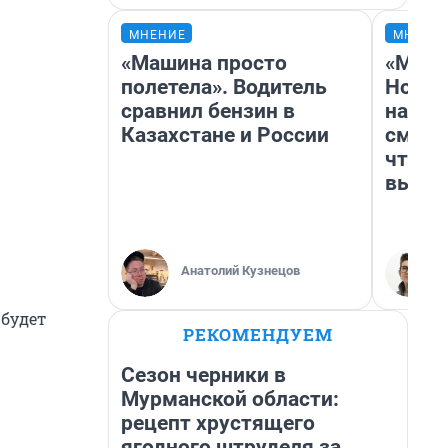
МНЕНИЕ
МНЕНИ
«Машина просто
«Мы в
полетела». Водитель
Нолан
сравнил бензин в
настр
Казахстане и России
смотр
чтобы
выгля
Анатолий Кузнецов
 будет
РЕКОМЕНДУЕМ
Сезон черники в
Мурманской области:
рецепт хрустящего
ягодного штруделя за