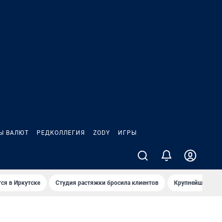
Ы ВАЛЮТ
РЕДКОЛЛЕГИЯ
ZODY
ИГРЫ
ся в Иркутске
Студия растяжки бросила клиентов
Крупнейшие про