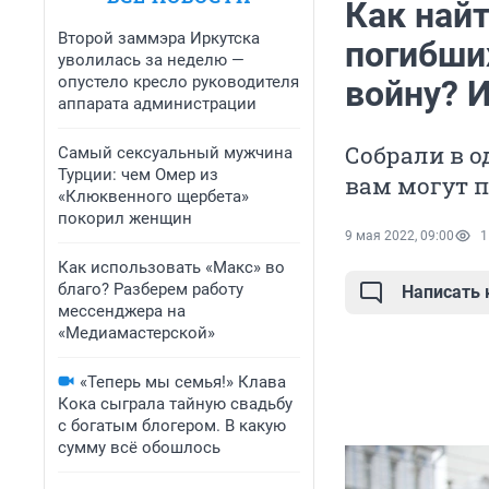
Как най
Второй заммэра Иркутска
погибши
уволилась за неделю —
опустело кресло руководителя
войну? 
аппарата администрации
Собрали в о
Самый сексуальный мужчина
Турции: чем Омер из
вам могут 
«Клюквенного щербета»
покорил женщин
9 мая 2022, 09:00
1
Как использовать «Макс» во
благо? Разберем работу
Написать
мессенджера на
«Медиамастерской»
«Теперь мы семья!» Клава
Кока сыграла тайную свадьбу
с богатым блогером. В какую
сумму всё обошлось