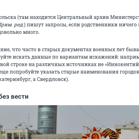
ольска (там находится Центральный архив Министерс
рим. ред.
) пишут запросы, если родственники ничего 
довольно много.
ние, что часто в старых документах военных лет быв
уйте искать данные по вариантам искажений: наприм
овой строке на различных источниках не «Иннокентий»
 еще попробуйте указать старые наименования городо
катеринбург, а Свердловск).
без вести