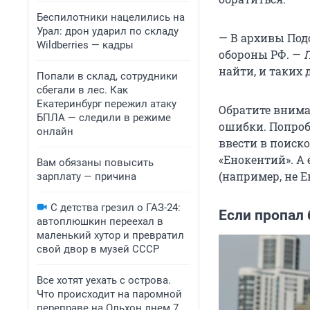
Беспилотники нацелились на
Урал: дрон ударил по складу
— В архивы Под
Wildberries — кадры
обороны РФ. —
П
найти, и таких 
Попали в склад, сотрудники
сбегали в лес. Как
Екатеринбург пережил атаку
Обратите внима
БПЛА — следили в режиме
ошибки. Попроб
онлайн
ввести в поиск
«Енокентий». А
Вам обязаны повысить
(например, не Е
зарплату — причина
С детства грезил о ГАЗ-24:
Если пропал 
автоплюшкин переехал в
маленький хутор и превратил
свой двор в музей СССР
Все хотят уехать с острова.
Что происходит на паромной
переправе на Ольхон днем 7