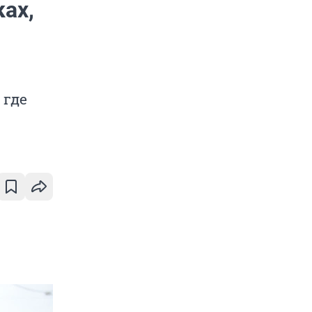
ах,
 где