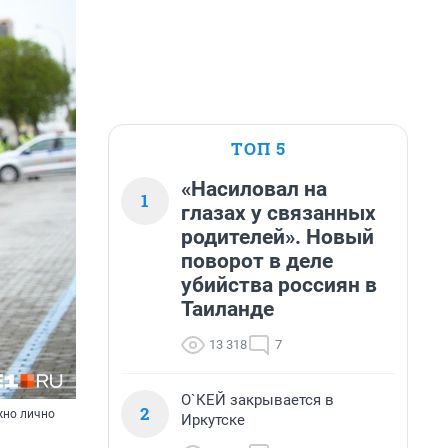
ТОП 5
«Насиловал на
1
глазах у связанных
родителей». Новый
поворот в деле
убийства россиян в
Таиланде
13 318
7
О`КЕЙ закрывается в
2
жно лично
Иркутске