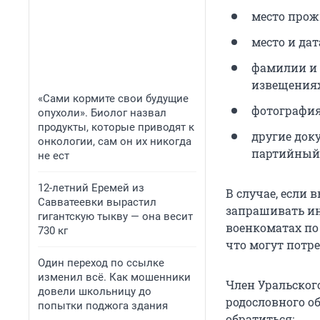
место прож
место и да
фамилии и 
извещениях
«Сами кормите свои будущие
фотография
опухоли». Биолог назвал
продукты, которые приводят к
другие док
онкологии, сам он их никогда
партийный б
не ест
12-летний Еремей из
В случае, если 
Савватеевки вырастил
запрашивать ин
гигантскую тыкву — она весит
военкоматах по
730 кг
что могут потр
Один переход по ссылке
изменил всё. Как мошенники
Член Уральског
довели школьницу до
родословного об
попытки поджога здания
обратиться: