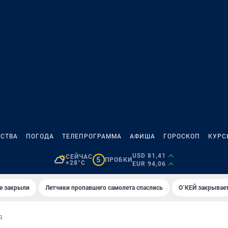
СТВА
ПОГОДА
ТЕЛЕПРОГРАММА
АФИША
ГОРОСКОП
КУРС
USD 81,41
СЕЙЧАС
5
ПРОБКИ
+28°C
EUR 94,06
е закрыли
Летчики пропавшего самолета спаслись
О`КЕЙ закрывает
Я