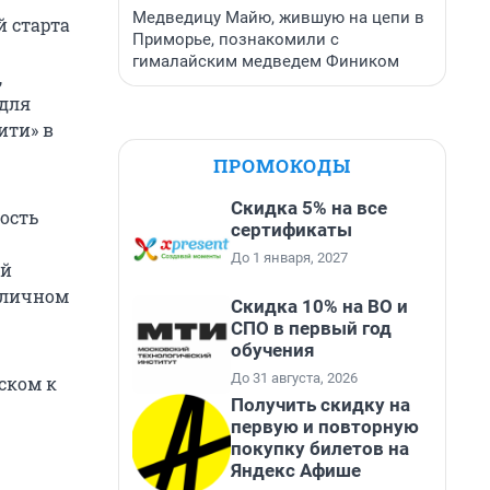
Медведицу Майю, жившую на цепи в
 старта
Приморье, познакомили с
гималайским медведем Фиником
,
 для
ити» в
ПРОМОКОДЫ
Скидка 5% на все
ость
сертификаты
До 1 января, 2027
ой
 личном
Скидка 10% на ВО и
СПО в первый год
обучения
До 31 августа, 2026
ском к
Получить скидку на
первую и повторную
покупку билетов на
Яндекс Афише