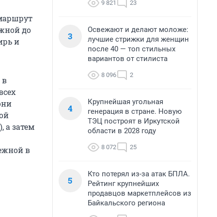
9 821
23
 маршрут
жной до
Освежают и делают моложе:
3
лучшие стрижки для женщин
ирь и
после 40 — топ стильных
вариантов от стилиста
8 096
2
 в
всех
Крупнейшая угольная
они
4
генерация в стране. Новую
кой
ТЭЦ построят в Иркутской
, а затем
области в 2028 году
8 072
25
ежной в
Кто потерял из-за атак БПЛА.
5
Рейтинг крупнейших
продавцов маркетплейсов из
Байкальского региона