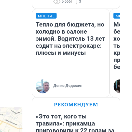
5 666
3
МНЕНИЕ
МНЕНИ
Тепло для бюджета, но
Мой б
холодно в салоне
береж
зимой. Водитель 13 лет
хотел
ездит на электрокаре:
тысяч
плюсы и минусы
креди
приех
безоп
Денис Дедюхин
РЕКОМЕНДУЕМ
«Это тот, кого ты
травила»: прикамца
приговорили к 22 годам за