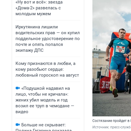
«Ну вот и всё»: звезда
«Дома-2» развелась с
молодым мужем
Иркутянина лишили
водительских прав — он купил
поддельное удостоверение по
почте и опять попался
экипажу ДПС
Кому признаются в любви, а
кому разобьют сердце:
любовный гороскоп на август
«Подушкой надавил на
лицо, чтобы не кричала»:
жених убил модель и год
возил ее труп в чемодане —
видео
Состязание пройдет в 
Больше не скрывает:
Источник: 
пресс-служ
Полина Гагарина показала