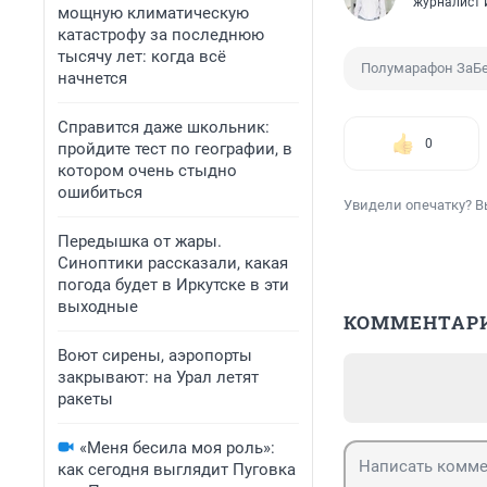
журналист
мощную климатическую
катастрофу за последнюю
тысячу лет: когда всё
Полумарафон ЗаБе
начнется
Справится даже школьник:
0
пройдите тест по географии, в
котором очень стыдно
ошибиться
Увидели опечатку? В
Передышка от жары.
Синоптики рассказали, какая
погода будет в Иркутске в эти
выходные
КОММЕНТАР
Воют сирены, аэропорты
закрывают: на Урал летят
ракеты
«Меня бесила моя роль»:
как сегодня выглядит Пуговка