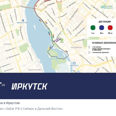
а в Иркутске
нал «ЗаБег.РФ || Сибирь и Дальний Восток»