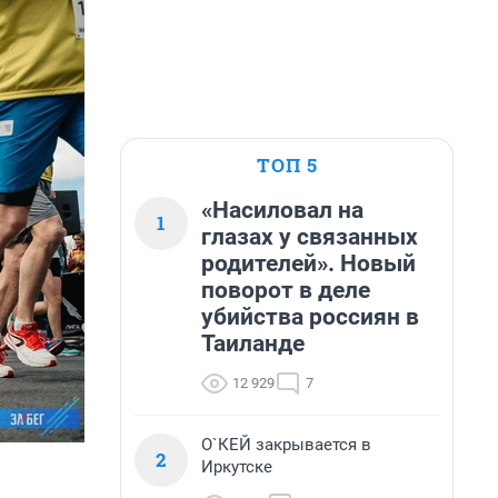
ТОП 5
«Насиловал на
1
глазах у связанных
родителей». Новый
поворот в деле
убийства россиян в
Таиланде
12 929
7
О`КЕЙ закрывается в
2
Иркутске