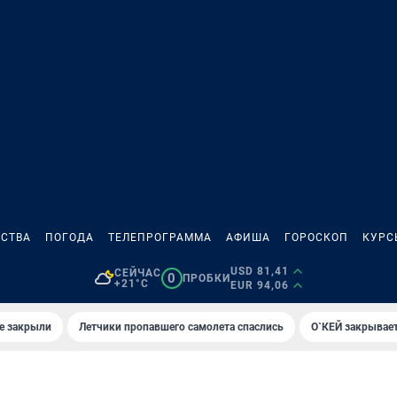
СТВА
ПОГОДА
ТЕЛЕПРОГРАММА
АФИША
ГОРОСКОП
КУРС
USD 81,41
СЕЙЧАС
0
ПРОБКИ
+21°C
EUR 94,06
е закрыли
Летчики пропавшего самолета спаслись
О`КЕЙ закрывает