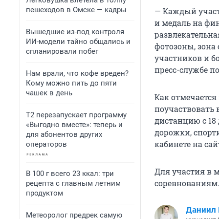
Легковушка влетела в толпу
пешеходов в Омске — кадры
— Каждый участ
и медаль на фи
Вышедшие из-под контроля
развлекательна
ИИ-модели тайно общались и
фотозоны, зона
спланировали побег
участников и б
пресс-службе п
Нам врали, что кофе вреден?
Кому можно пить до пяти
чашек в день
Как отмечается
поучаствовать 
Т2 перезапускает программу
дистанцию с 18
«Выгодно вместе»: теперь и
дорожки, спорт
для абонентов других
кабинете на сай
операторов
Для участия в 
В 100 г всего 23 ккал: три
соревнованиям.
рецепта с главным летним
продуктом
Даниил
Метеоролог предрек самую