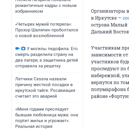
романтичные кадры с новым
Организаторы в
избранником
в Иркутске —
со
«Четырех мужей потеряла»:
острова Малый К
Прохор Шаляпин проболтался
Дальний Восток
о новой возлюбленной
Участникам пред
У могилы педофила. Его
зависимости от 
смерть разделила страну на
два лагеря, а защитника детей
участников буде
отправила за решетку
проследуют по б
набережной, ули
Летчики Cessna назвали
вернутся по то
причину жесткой посадки в
полумарафона б
иркутской тайге. Росавиация
районе «Фортуны
считает это аварией
«Меня годами преследует
бывшая любовница мужа: она
портит жилье и угрожает».
Реальная история