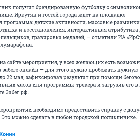
ник получит брендированную футболку с символикой
нише. Иркутян и гостей города ждет на площадке
я программа: детские активности, массовые разминки
 отдыха и восстановления, интерактивная атрибутика
олельщиков, гравировка медалей, — отметили ИА «ИрС
олумарафона.
 на сайте мероприятия, у всех желающих есть возможн
в забеге онлайн — для этого нужно пробежать нужную
 до 22 мая, зафиксировав результат при помощи бегов
ивных часов или программы-трекера и загрузив его в
те Забег.рф.
мероприятии необходимо предоставить справку с допу
 Это можно сделать в любой городской поликлинике.
 Конин