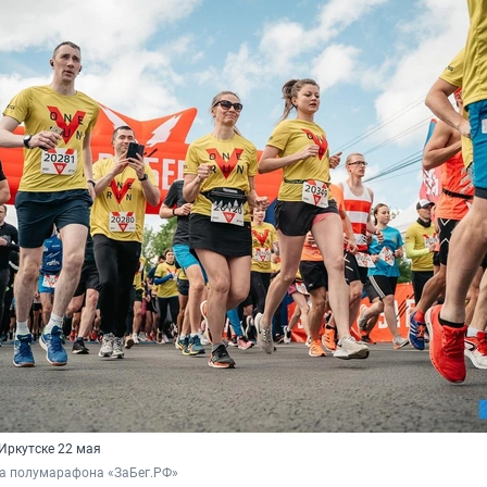
Иркутске 22 мая
ба полумарафона «ЗаБег.РФ»