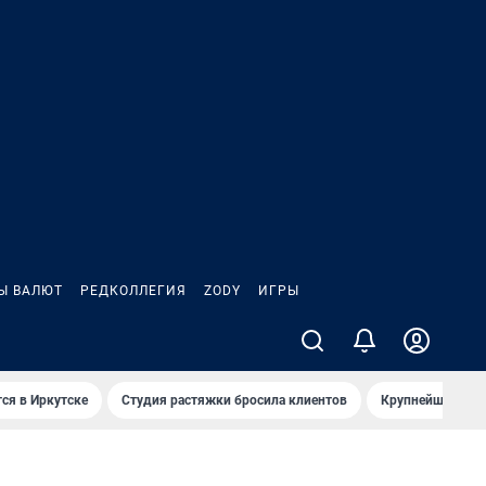
Ы ВАЛЮТ
РЕДКОЛЛЕГИЯ
ZODY
ИГРЫ
ся в Иркутске
Студия растяжки бросила клиентов
Крупнейшие про