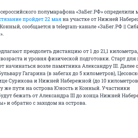
сероссийского полумарафона «ЗаБег.РФ» определили
стязание пройдет 22 мая
на участке от Нижней Набере
онный, сообщается в telegram-канале «ЗаБег.РФ || Сиб
».
лагают преодолеть дистанцию от 1 до 21,1 километра,
возраста и уровня физической подготовки. Старт для 
т начинаться возле памятника Александру III. Далее 
ульвару Гагарина (в забегах до 5 километров), Цесовс
це Сурикова и Нижней Набережной (до 10 километров)
му же пути на острова Юность и Конный. Участники
удут бежать от Александра III до конца Нижней Набер
» и обратно с заходом на острова.