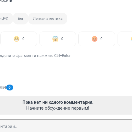
 ИрСити
г.РФ
Бег
Легкая атлетика
0
0
0
ыделите фрагмент и нажмите Ctrl+Enter
ИИ
0
Пока нет ни одного комментария.
Начните обсуждение первым!