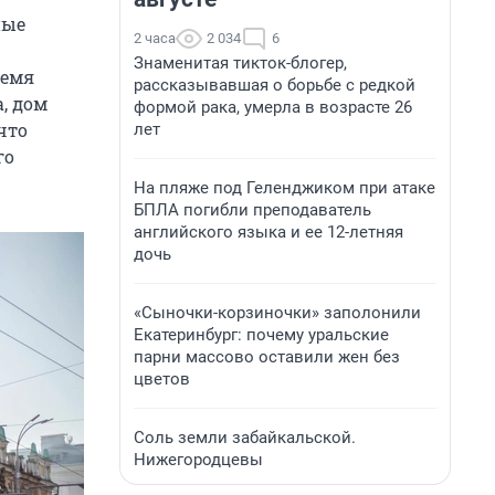
ные
2 часа
2 034
6
Знаменитая тикток-блогер,
ремя
рассказывавшая о борьбе с редкой
, дом
формой рака, умерла в возрасте 26
что
лет
го
На пляже под Геленджиком при атаке
БПЛА погибли преподаватель
английского языка и ее 12-летняя
дочь
«Сыночки-корзиночки» заполонили
Екатеринбург: почему уральские
парни массово оставили жен без
цветов
Соль земли забайкальской.
Нижегородцевы