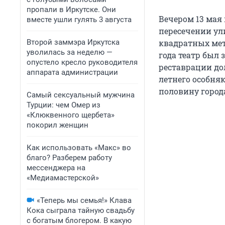
пропали в Иркутске. Они
Вечером 13 мая
вместе ушли гулять 3 августа
пересечении ул
Второй заммэра Иркутска
квадратных ме
уволилась за неделю —
года театр был 
опустело кресло руководителя
реставрации до
аппарата администрации
летнего особня
половину города,
Самый сексуальный мужчина
Турции: чем Омер из
«Клюквенного щербета»
покорил женщин
Как использовать «Макс» во
благо? Разберем работу
мессенджера на
«Медиамастерской»
«Теперь мы семья!» Клава
Кока сыграла тайную свадьбу
с богатым блогером. В какую