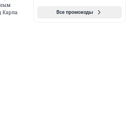
шным
ц Карла
Все промокоды