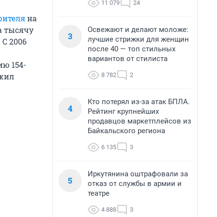
11 079
24
рителя
на
а тысячу
Освежают и делают моложе:
3
лучшие стрижки для женщин
. С 2006
после 40 — топ стильных
вариантов от стилиста
ю 154-
8 782
2
ожил
Кто потерял из-за атак БПЛА.
4
Рейтинг крупнейших
продавцов маркетплейсов из
Байкальского региона
6 135
3
Иркутянина оштрафовали за
5
отказ от службы в армии и
театре
4 888
3