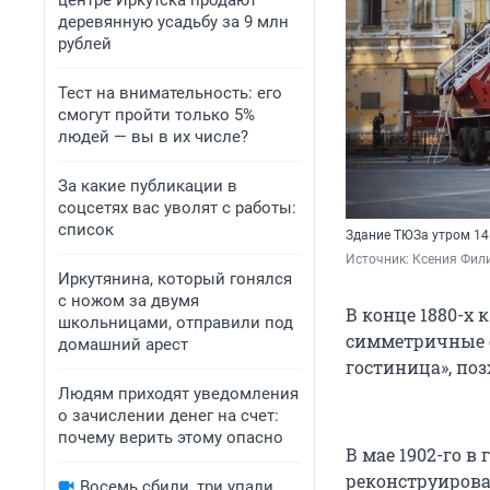
центре Иркутска продают
деревянную усадьбу за 9 млн
рублей
Тест на внимательность: его
смогут пройти только 5%
людей — вы в их числе?
За какие публикации в
соцсетях вас уволят с работы:
список
Здание ТЮЗа утром 14
Источник: 
Ксения Фил
Иркутянина, который гонялся
с ножом за двумя
В конце 1880-х 
школьницами, отправили под
симметричные о
домашний арест
гостиница», по
Людям приходят уведомления
о зачислении денег на счет:
почему верить этому опасно
В мае 1902-го в
реконструирова
Восемь сбили, три упали.