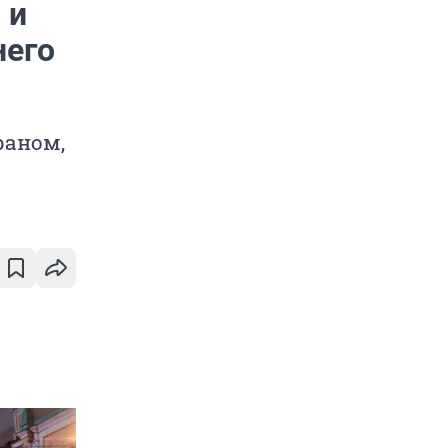
 и
него
раном,