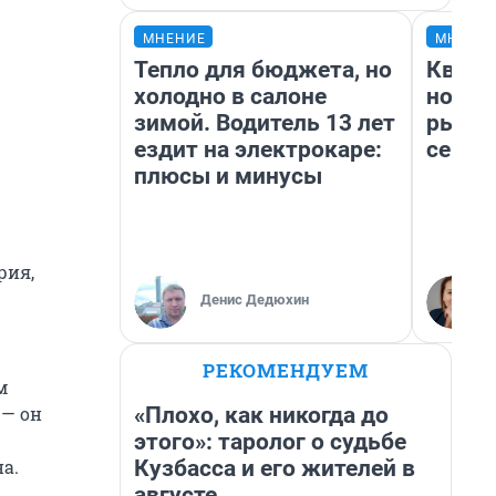
МНЕНИЕ
МНЕНИ
Тепло для бюджета, но
Кварт
холодно в салоне
но де
зимой. Водитель 13 лет
рынок
ездит на электрокаре:
сейча
плюсы и минусы
рия,
Денис Дедюхин
РЕКОМЕНДУЕМ
м
«Плохо, как никогда до
 — он
этого»: таролог о судьбе
Кузбасса и его жителей в
а.
августе