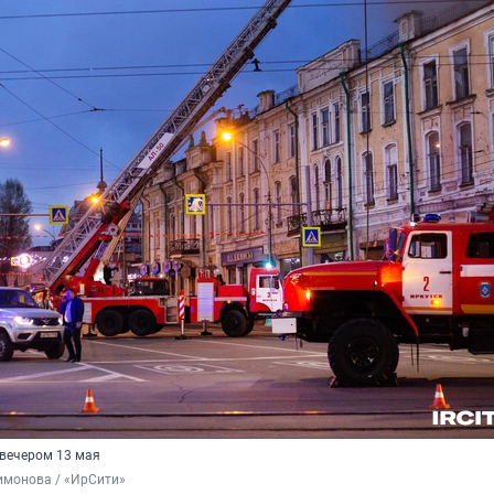
вечером 13 мая
имонова / «ИрСити»