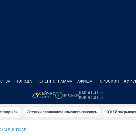
СТВА
ПОГОДА
ТЕЛЕПРОГРАММА
АФИША
ГОРОСКОП
КУРС
USD 81,41
СЕЙЧАС
1
ПРОБКИ
+23°C
EUR 94,06
е закрыли
Летчики пропавшего самолета спаслись
О`КЕЙ закрывает
ОЖАР В ТЮЗЕ