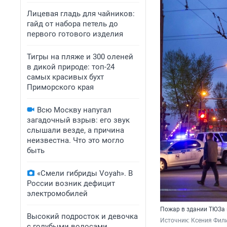
Лицевая гладь для чайников:
гайд от набора петель до
первого готового изделия
Тигры на пляже и 300 оленей
в дикой природе: топ-24
самых красивых бухт
Приморского края
Всю Москву напугал
загадочный взрыв: его звук
слышали везде, а причина
неизвестна. Что это могло
быть
«Смели гибриды Voyah». В
России возник дефицит
электромобилей
Пожар в здании ТЮЗа 
Высокий подросток и девочка
Источник: 
Ксения Фил
с голубыми волосами