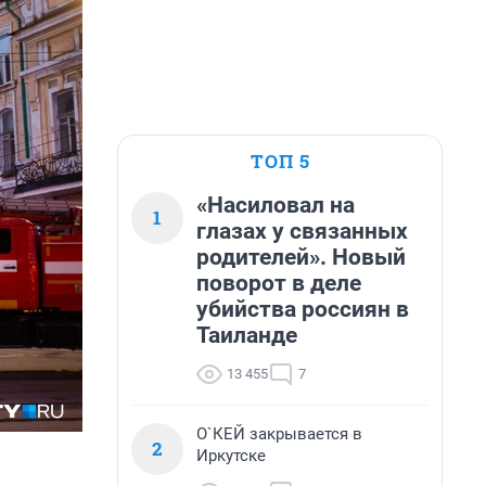
ТОП 5
«Насиловал на
1
глазах у связанных
родителей». Новый
поворот в деле
убийства россиян в
Таиланде
13 455
7
О`КЕЙ закрывается в
2
Иркутске