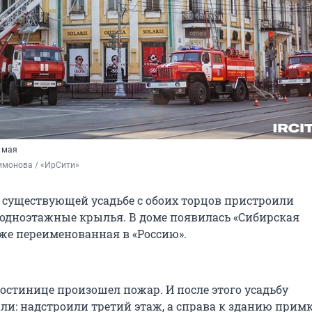
 мая
имонова / «ИрСити»
к существующей усадьбе с обоих торцов пристроили
дноэтажные крылья. В доме появилась «Сибирская
зже переименованная в «Россию».
 гостинице произошел пожар. И после этого усадьбу
ли: надстроили третий этаж, а справа к зданию прим