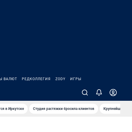
Ы ВАЛЮТ
РЕДКОЛЛЕГИЯ
ZODY
ИГРЫ
ся в Иркутске
Студия растяжки бросила клиентов
Крупнейшие про