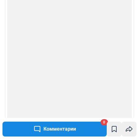
Рекомендательные системы
Пользовательское соглашение сервиса «Подписка без баннерной
рекламы»
Политика конфиденциальности и обработки персональных данных и
правила использования сайта
© ООО «Сеть городских порталов»
© ООО «Интернет Технологии»
0
Комментарии