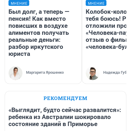
МНЕНИЕ
МНЕНИЕ
Был долг, а теперь —
Колобок-колобо
пенсия! Как вместо
тебя боюсь! Ра
повисших в воздухе
отложили прок
алиментов получать
«Человека-пау
реальные деньги:
отзыв о фильм
разбор иркутского
«человека-бул
юриста
Маргарита Ярошенко
Надежда Губар
РЕКОМЕНДУЕМ
«Выглядит, будто сейчас развалится»:
ребенка из Австралии шокировало
состояние зданий в Приморье