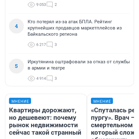
9 053
2
Кто потерял из-за атак БПЛА. Рейтинг
4
крупнейших продавцов маркетплейсов из
Байкальского региона
6 217
3
Иркутянина оштрафовали за отказ от службы
5
в армии и театре
4 914
3
МНЕНИЕ
МНЕНИЕ
Квартиры дорожают,
«Спуталась реч
но дешевеют: почему
пургу». Врач — 
рынок недвижимости
смертельном д
сейчас такой странный
который слож