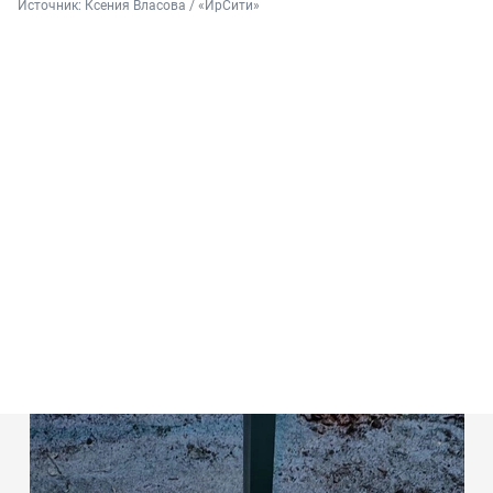
Источник: 
Ксения Власова / «ИрСити»