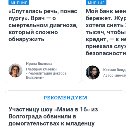
МНЕНИЕ
МНЕНИЕ
«Спуталась речь, понес
Мой банк меня
пургу». Врач — о
бережет. Журн
смертельном диагнозе,
хотела снять 2
который сложно
тысяч, чтобы п
обнаружить
кредит, — к не
приехала служ
безопасности
Ирина Волкова
Главврач клиники
Ксения Владим
«Реабилитация доктора
Автор мнения
Волковой»
РЕКОМЕНДУЕМ
Участницу шоу «Мама в 16» из
Волгограда обвинили в
домогательствах к младенцу