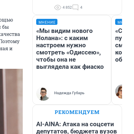
4 852
4
мощью
МНЕНИЕ
МНЕНИ
и бы
«Мы видим нового
«Спут
качества
Нолана»: с каким
пургу»
 Поэтому
настроем нужно
смерт
ная и
смотреть «Одиссею»,
котор
чтобы она не
обнар
выглядела как фиаско
Надежда Губарь
РЕКОМЕНДУЕМ
AI-AINA: Атака на соцсети
депутатов, бюджета вузов