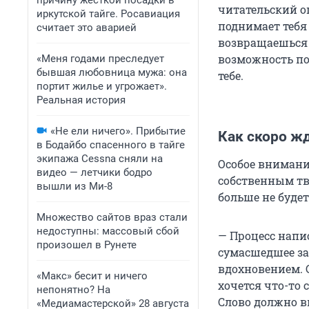
причину жесткой посадки в
читательский о
иркутской тайге. Росавиация
поднимает тебя 
считает это аварией
возвращаешься н
возможность по
«Меня годами преследует
бывшая любовница мужа: она
тебе.
портит жилье и угрожает».
Реальная история
«Не ели ничего». Прибытие
Как скоро ж
в Бодайбо спасенного в тайге
экипажа Cessna сняли на
Особое внимани
видео — летчики бодро
собственным тв
вышли из Ми-8
больше не будет
Множество сайтов враз стали
недоступны: массовый сбой
— Процесс напи
произошел в Рунете
сумасшедшее за
вдохновением. 
«Макс» бесит и ничего
хочется что-то 
непонятно? На
Слово должно в
«Медиамастерской» 28 августа