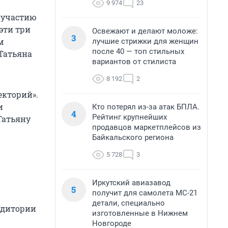
9 974
23
к участию
эти три
Освежают и делают моложе:
3
м
лучшие стрижки для женщин
после 40 — топ стильных
Татьяна
вариантов от стилиста
8 192
2
екторий».
и
Кто потерял из-за атак БПЛА.
4
Рейтинг крупнейших
Татьяну
продавцов маркетплейсов из
Байкальского региона
5 728
3
Иркутский авиазавод
5
получит для самолета МС-21
детали, специально
аудитории
изготовленные в Нижнем
Новгороде