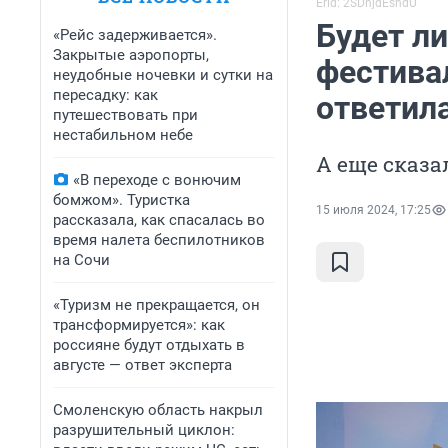
Erid: 2SDnjdEshdU
Будет ли
«Рейс задерживается».
Закрытые аэропорты,
фестива
неудобные ночевки и сутки на
пересадку: как
ответил
путешествовать при
нестабильном небе
А еще сказа
«В переходе с вонючим
бомжом». Туристка
15 июля 2024, 17:25
рассказала, как спасалась во
время налета беспилотников
на Сочи
«Туризм не прекращается, он
трансформируется»: как
россияне будут отдыхать в
августе — ответ эксперта
Смоленскую область накрыл
разрушительный циклон: