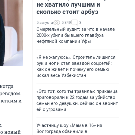
не хватило лучшим и
сколько стоит арбуз
5 августа
5 349
3
Смертельный аудит: за что в начале
2000-х убили бывшего главбуха
нефтяной компании Уфы
«Я не жалуюсь». Строитель лишился
рук и ног и стал звездой соцсетей:
как он живет и почему его семью
искал весь Узбекистан
 когда
«Это тот, кого ты травила»: прикамца
реводом.
приговорили к 22 годам за убийство
легким и
семьи его девушки, сейчас он звонит
ей с угрозами
и
Участницу шоу «Мама в 16» из
Волгограда обвинили в
но новый