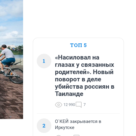
ТОП 5
«Насиловал на
1
глазах у связанных
родителей». Новый
поворот в деле
убийства россиян в
Таиланде
12 990
7
О`КЕЙ закрывается в
2
Иркутске