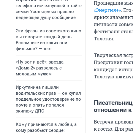
Прошедшие вых
телефона исчезнувшей в тайге
«Энергия+»
. Ег
семьи Усольцевых пришло
ярких знаменито
леденящее душу сообщение
личности совмещ
Эти фразы из советского кино
фестиваля стал
вы говорите каждый день.
Толстая.
Вспомните из каких они
фильмов? — тест
Творческая вст
Представил гос
«Ну вот и всё»: звезда
«Дома-2» развелась с
кандидат истор
молодым мужем
Толстую вживую
Иркутянина лишили
водительских прав — он купил
поддельное удостоверение по
Писательниц
почте и опять попался
отношении к
экипажу ДПС
Встреча проходи
Кому признаются в любви, а
к гостю. Для ра
кому разобьют сердце: