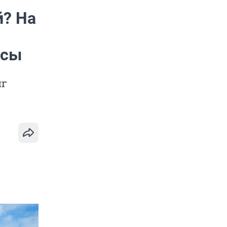
й? На
осы
иг