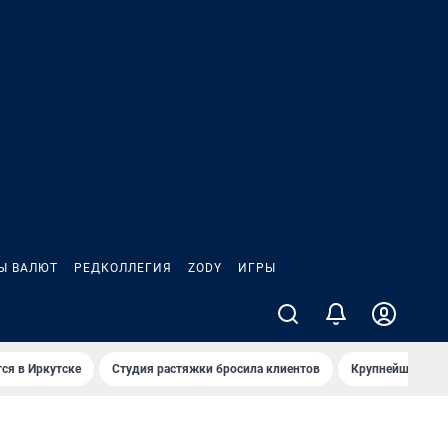
Ы ВАЛЮТ
РЕДКОЛЛЕГИЯ
ZODY
ИГРЫ
ся в Иркутске
Студия растяжки бросила клиентов
Крупнейшие про