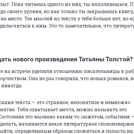
пыт. Пока читаешь одного из них, ты наполняешься. П
до своего уровня, но как только ты закрываешь книгу,
а место. Тех мыслей из текста у тебя больше нет, но е
дключиться к ним. Это то замечательное, что литерат
дать нового произведения Татьяны Толстой?
е на встрече уделили отношению писательницы к раб
орчеством. Она не раз говорила, что новых романов, 
 никогда.
сания текста — это странное, непонятное и немножко
нятие. Тебя охватывает мечта, можно называть это
Состояние это вызвано каким-то сюжетом, событием —
сделать, начинается некое литературное словоизверже
ыйти, определенным образом сложиться и попасть на 