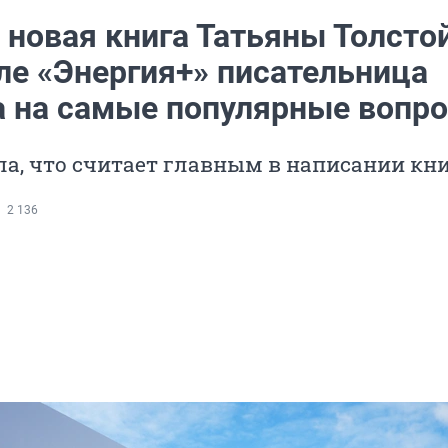
 новая книга Татьяны Толсто
ле «Энергия+» писательница
а на самые популярные вопр
ла, что считает главным в написании кн
2 136