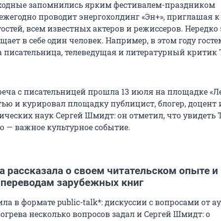
одные запомнились ярким фестивалем-праздником
о ежегодно проводит энергохолдинг «Эн+», приглашая 
стей, всем известных актеров и режиссеров. Нередко 
ает в себе один человек. Например, в этом году госте
а писательница, телеведущая и литературный критик 
реча с писательницей прошла 13 июля на площадке «Л
тью и курировал площадку публицист, блогер, доцент 
ических наук Сергей Шмидт: он отметил, что увидеть 
 — важное культурное событие.
а рассказала о своем читательском опыте и
 переводам зарубежных книг
ла в формате public-talk*: дискуссии с вопросами от 
зогрева несколько вопросов задал и Сергей Шмидт: о