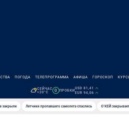
СТВА
ПОГОДА
ТЕЛЕПРОГРАММА
АФИША
ГОРОСКОП
КУРС
USD 81,41
СЕЙЧАС
0
ПРОБКИ
+20°C
EUR 94,06
е закрыли
Летчики пропавшего самолета спаслись
О`КЕЙ закрывает