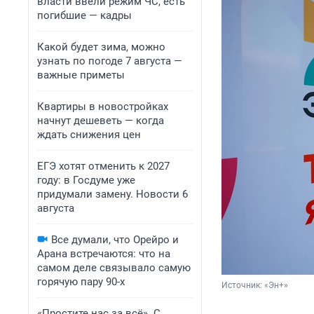
власти ввели режим ЧС, есть
погибшие — кадры
Какой будет зима, можно
узнать по погоде 7 августа —
важные приметы
Квартиры в новостройках
начнут дешеветь — когда
ждать снижения цен
ЕГЭ хотят отменить к 2027
году: в Госдуме уже
придумали замену. Новости 6
августа
Все думали, что Орейро и
Арана встречаются: что на
самом деле связывало самую
горячую пару 90-х
Источник: 
«Эн+»
«Простите нас за всё». С