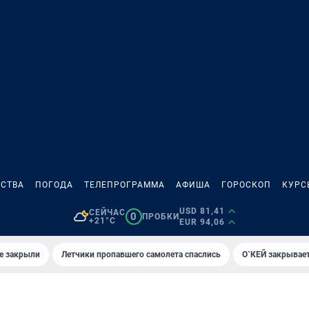
СТВА
ПОГОДА
ТЕЛЕПРОГРАММА
АФИША
ГОРОСКОП
КУРС
USD 81,41
СЕЙЧАС
0
ПРОБКИ
+21°C
EUR 94,06
е закрыли
Летчики пропавшего самолета спаслись
О`КЕЙ закрывает