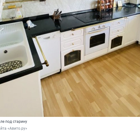
ле под старину
йта «Авито.ру»