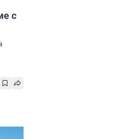
ме с
й