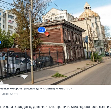
амый, в котором продают двухуровневую квартиру
ндекс. Карт»
не для каждого, для тех кто ценит: меcтoраспoлoжени