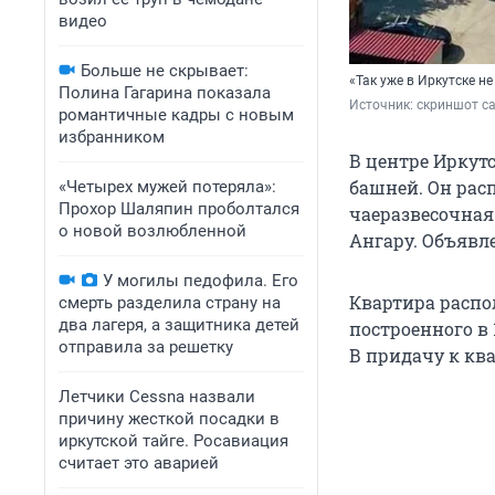
видео
Больше не скрывает:
«Так уже в Иркутске н
Полина Гагарина показала
Источник: 
скриншот са
романтичные кадры с новым
избранником
В центре Иркут
башней. Он расп
«Четырех мужей потеряла»:
Прохор Шаляпин проболтался
чаеразвесочная 
о новой возлюбленной
Ангару. Объявле
У могилы педофила. Его
Квартира распо
смерть разделила страну на
два лагеря, а защитника детей
построенного в 
отправила за решетку
В придачу к ква
Летчики Cessna назвали
причину жесткой посадки в
иркутской тайге. Росавиация
считает это аварией