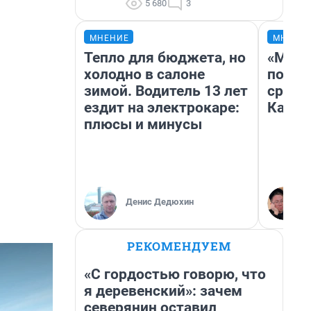
5 680
3
МНЕНИЕ
МНЕНИ
Тепло для бюджета, но
«Маши
холодно в салоне
полет
зимой. Водитель 13 лет
сравн
ездит на электрокаре:
Казах
плюсы и минусы
Денис Дедюхин
РЕКОМЕНДУЕМ
«С гордостью говорю, что
я деревенский»: зачем
северянин оставил