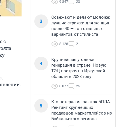
9 847
23
Освежают и делают моложе:
3
лучшие стрижки для женщин
после 40 — топ стильных
вариантов от стилиста
е с
8 128
2
тояла
ку
Крупнейшая угольная
4
генерация в стране. Новую
ТЭЦ построят в Иркутской
области в 2028 году
,
ъявлении.
8 077
25
.
Кто потерял из-за атак БПЛА.
5
Рейтинг крупнейших
продавцов маркетплейсов из
Байкальского региона