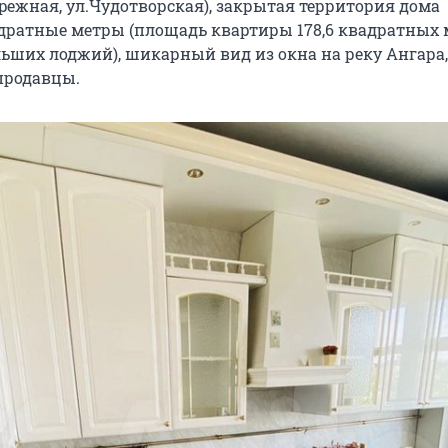
pежная, ул.Чудoтвoрская), закрытая территория дома
адратные метры (площадь квартиры 178,6 квадратных 
льших лоджий), шикарный вид из окна на реку Ангара,
продавцы.