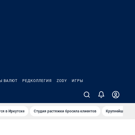
Ы ВАЛЮТ
РЕДКОЛЛЕГИЯ
ZODY
ИГРЫ
ся в Иркутске
Студия растяжки бросила клиентов
Крупнейшие про