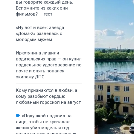
вы говорите каждый день.
Вспомните из каких они
фильмов? — тест
«Ну вот и всё»: звезда
«Дома-2» развелась с
молодым мужем
Иркутянина лишили
водительских прав — он купил
поддельное удостоверение по
почте и опять попался
экипажу ДПС
Кому признаются в любви, а
кому разобьют сердце:
любовный гороскоп на август
«Подушкой надавил на
лицо, чтобы не кричала»:
жених убил модель и год
возил ее труп в чемодане —