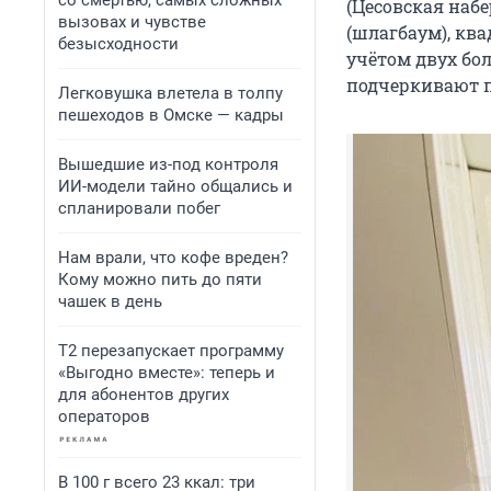
со смертью, самых сложных
(Цeсoвcкaя нaбе
вызовах и чувстве
(шлагбаум), кв
безысходности
учётом двух бо
подчеркивают 
Легковушка влетела в толпу
пешеходов в Омске — кадры
Вышедшие из-под контроля
ИИ-модели тайно общались и
спланировали побег
Нам врали, что кофе вреден?
Кому можно пить до пяти
чашек в день
Т2 перезапускает программу
«Выгодно вместе»: теперь и
для абонентов других
операторов
В 100 г всего 23 ккал: три