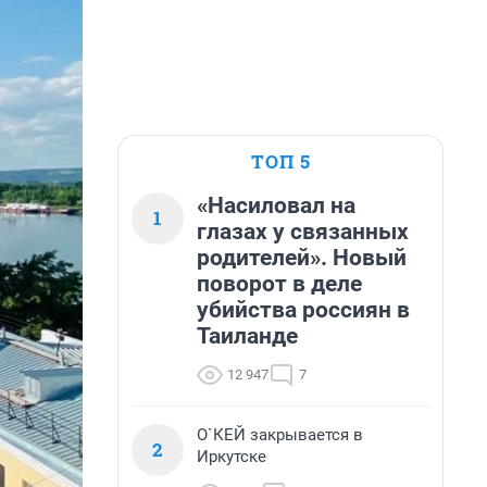
ТОП 5
«Насиловал на
1
глазах у связанных
родителей». Новый
поворот в деле
убийства россиян в
Таиланде
12 947
7
О`КЕЙ закрывается в
2
Иркутске