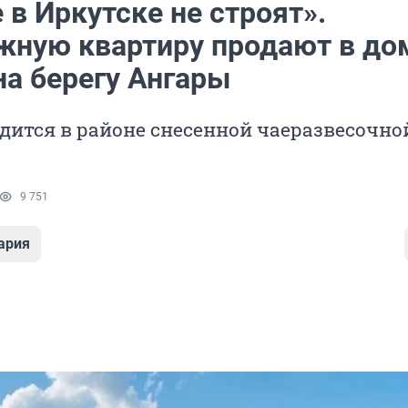
 в Иркутске не строят».
жную квартиру продают в до
на берегу Ангары
дится в районе снесенной чаеразвесочно
9 751
ария