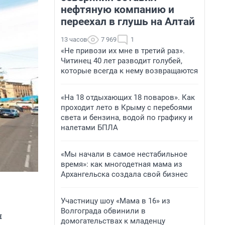
нефтяную компанию и
переехал в глушь на Алтай
13 часов
7 969
1
«Не привози их мне в третий раз».
Читинец 40 лет разводит голубей,
которые всегда к нему возвращаются
«На 18 отдыхающих 18 поваров». Как
проходит лето в Крыму с перебоями
света и бензина, водой по графику и
налетами БПЛА
«Мы начали в самое нестабильное
время»: как многодетная мама из
Архангельска создала свой бизнес
Участницу шоу «Мама в 16» из
Волгограда обвинили в
я
домогательствах к младенцу