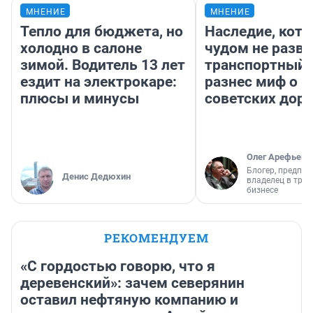
МНЕНИЕ
МНЕНИЕ
Тепло для бюджета, но
Наследие, кото
холодно в салоне
чудом не разва
зимой. Водитель 13 лет
транспортный 
ездит на электрокаре:
разнес миф о 
плюсы и минусы
советских доро
Олег Арефьев
Блогер, предпри
Денис Дедюхин
владелец в тра
бизнесе
РЕКОМЕНДУЕМ
«С гордостью говорю, что я
деревенский»: зачем северянин
оставил нефтяную компанию и