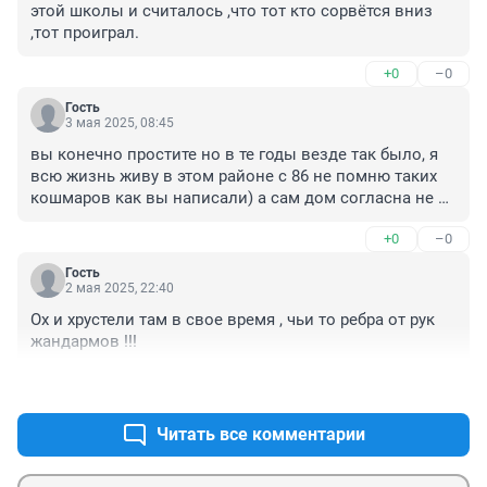
этой школы и считалось ,что тот кто сорвётся вниз 
,тот проиграл.
+0
–0
Гость
3 мая 2025, 08:45
вы конечно простите но в те годы везде так было, я 
всю жизнь живу в этом районе с 86 не помню таких 
кошмаров как вы написали) а сам дом согласна не 
для жилья
+0
–0
Гость
2 мая 2025, 22:40
Ох и хрустели там в свое время , чьи то ребра от рук 
жандармов !!!
+0
–0
Читать все комментарии