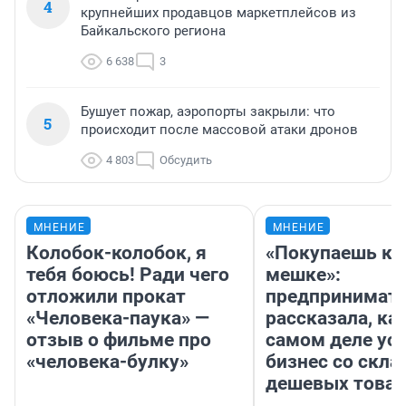
4
крупнейших продавцов маркетплейсов из
Байкальского региона
6 638
3
Бушует пожар, аэропорты закрыли: что
5
происходит после массовой атаки дронов
4 803
Обсудить
МНЕНИЕ
МНЕНИЕ
Колобок-колобок, я
«Покупаешь ко
тебя боюсь! Ради чего
мешке»:
отложили прокат
предпринимат
«Человека-паука» —
рассказала, как
отзыв о фильме про
самом деле ус
«человека-булку»
бизнес со скл
дешевых това