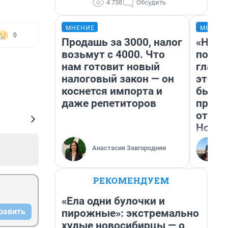
4 738
Обсудить
МНЕНИЕ
МНЕНИ
0
Продашь за 3000, налог
«Нико
возьмут с 4000. Что
побед
нам готовит новый
главн
налоговый закон — он
этого
коснется импорта и
бьет 
даже репетиторов
прока
отзыв
Нолан
Анастасия Завгородняя
РЕКОМЕНДУЕМ
«Ела одни булочки и
равить
пирожные»: экстремально
худые новосибирцы — о