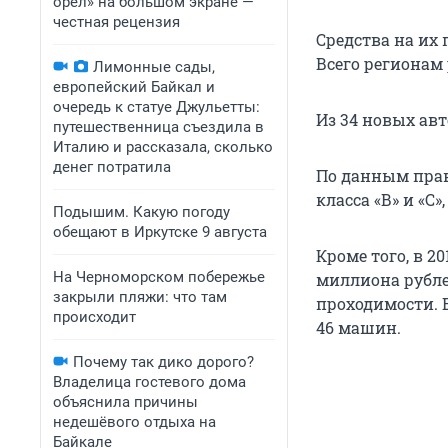
орел» на большом экране —
честная рецензия
Средства на их
Всего регионам
Лимонные сады,
европейский Байкал и
очередь к статуе Джульетты:
Из 34 новых авт
путешественница съездила в
Италию и рассказала, сколько
денег потратила
По данным прав
класса «В» и «С»
Подышим. Какую погоду
обещают в Иркутске 9 августа
Кроме того, в 2
На Черноморском побережье
миллиона рубле
закрыли пляжи: что там
проходимости. В
происходит
46 машин.
Почему так дико дорого?
Владелица гостевого дома
объяснила причины
недешёвого отдыха на
Байкале