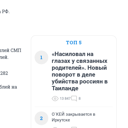
 РФ.
ТОП 5
билей СМП
«Насиловал на
1
лей.
глазах у связанных
родителей». Новый
 282
поворот в деле
убийства россиян в
блей на
Таиланде
13 847
8
О`КЕЙ закрывается в
2
Иркутске