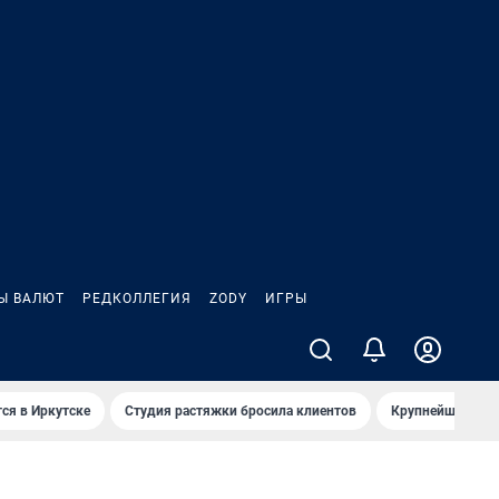
Ы ВАЛЮТ
РЕДКОЛЛЕГИЯ
ZODY
ИГРЫ
ся в Иркутске
Студия растяжки бросила клиентов
Крупнейшие про