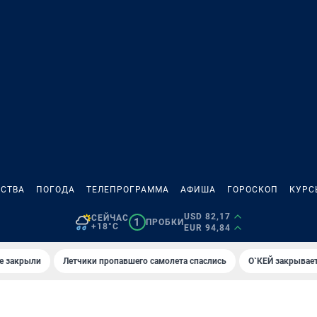
СТВА
ПОГОДА
ТЕЛЕПРОГРАММА
АФИША
ГОРОСКОП
КУРС
USD 82,17
СЕЙЧАС
1
ПРОБКИ
+18°C
EUR 94,84
е закрыли
Летчики пропавшего самолета спаслись
О`КЕЙ закрывает