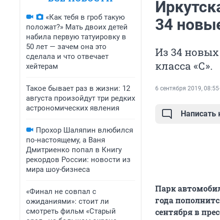
Иркутска
«Как тебя в гроб такую
34 новы
положат?» Мать двоих детей
набила первую татуировку в
50 лет — зачем она это
Из 34 новых
сделала и что отвечает
класса «С».
хейтерам
Такое бывает раз в жизни: 12
6 сентября 2019, 08:55
августа произойдут три редких
астрономических явления
Написать
Прохор Шаляпин влюбился
по-настоящему, а Ваня
Дмитриенко попал в Книгу
рекордов России: новости из
мира шоу-бизнеса
Парк автомоби
«Финал не совпал с
года пополнитс
ожиданиями»: стоит ли
смотреть фильм «Старый
сентября в пре