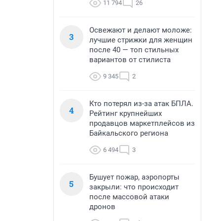
11 794
26
Освежают и делают моложе:
3
лучшие стрижки для женщин
после 40 — топ стильных
вариантов от стилиста
9 345
2
Кто потерял из-за атак БПЛА.
4
Рейтинг крупнейших
продавцов маркетплейсов из
Байкальского региона
6 494
3
Бушует пожар, аэропорты
5
закрыли: что происходит
после массовой атаки
дронов