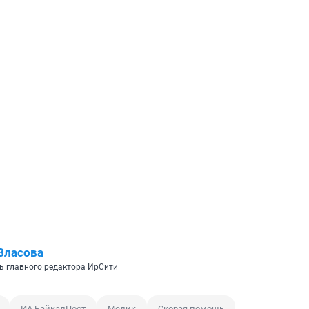
Власова
ь главного редактора ИрСити
ИА БайкалПост
Медик
Скорая помощь