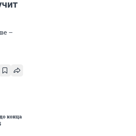
учит
ве –
до конца
5