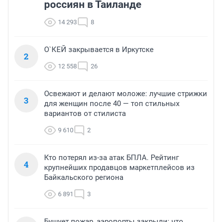
россиян в Таиланде
14 293
8
О`КЕЙ закрывается в Иркутске
2
12 558
26
Освежают и делают моложе: лучшие стрижки
3
для женщин после 40 — топ стильных
вариантов от стилиста
9 610
2
Кто потерял из-за атак БПЛА. Рейтинг
4
крупнейших продавцов маркетплейсов из
Байкальского региона
6 891
3
Бушует пожар, аэропорты закрыли: что