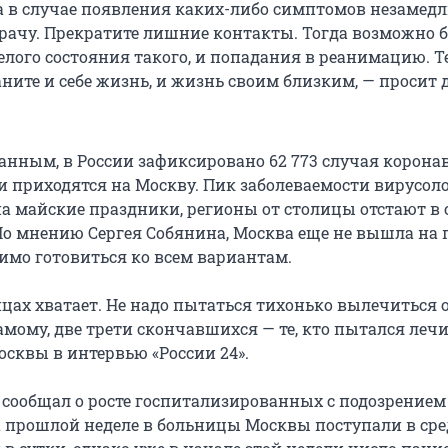
а в случае появления каких-либо симптомов незамед
врачу. Прекратите лишние контакты. Тогда возможно 
елого состояния такого, и попадания в реанимацию. Т
ите и себе жизнь, и жизнь своим близким, — просит 
анным, в России зафиксировано 62 773 случая коронав
и приходятся на Москву. Пик заболеваемости вирусол
а майские праздники, регионы от столицы отстают в
 По мнению Сергея Собянина, Москва еще не вышла на 
имо готовиться ко всем вариантам.
ицах хватает. Не надо пытаться тихонько вылечиться 
мому, две трети скончавшихся — те, кто пытался лечи
осквы в интервью «России 24».
 сообщал о росте госпитализированных с подозрением
а прошлой неделе в больницы Москвы поступали в сре