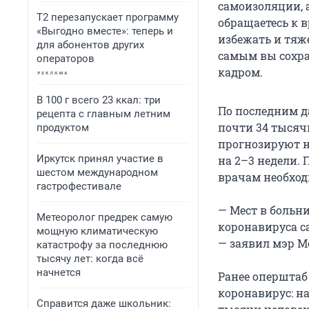
самоизоляции, 
Т2 перезапускает программу
обращаетесь к 
«Выгодно вместе»: теперь и
избежать и тяж
для абонентов других
самым вы сохран
операторов
кадром.
В 100 г всего 23 ккал: три
По последним д
рецепта с главным летним
почти 34 тысяч
продуктом
прогнозируют н
Иркутск принял участие в
на 2–3 недели.
шестом международном
врачам необход
гастрофестивале
— Мест в больн
Метеоролог предрек самую
коронавируса са
мощную климатическую
— заявил мэр М
катастрофу за последнюю
тысячу лет: когда всё
начнется
Ранее оперштаб
коронавирус: н
Справится даже школьник: