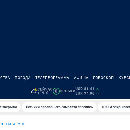
СТВА
ПОГОДА
ТЕЛЕПРОГРАММА
АФИША
ГОРОСКОП
КУРС
USD 81,41
СЕЙЧАС
0
ПРОБКИ
+19°C
EUR 94,06
е закрыли
Летчики пропавшего самолета спаслись
О`КЕЙ закрывает
ОРОНАВИРУСЕ