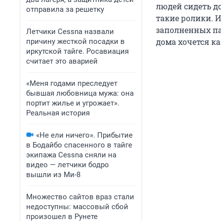
людей сидеть д
отправила за решетку
такие ролики. 
заполненных п
Летчики Cessna назвали
дома хочется ка
причину жесткой посадки в
иркутской тайге. Росавиация
считает это аварией
«Меня годами преследует
бывшая любовница мужа: она
портит жилье и угрожает».
Реальная история
«Не ели ничего». Прибытие
в Бодайбо спасенного в тайге
экипажа Cessna сняли на
видео — летчики бодро
вышли из Ми-8
Множество сайтов враз стали
недоступны: массовый сбой
произошел в Рунете