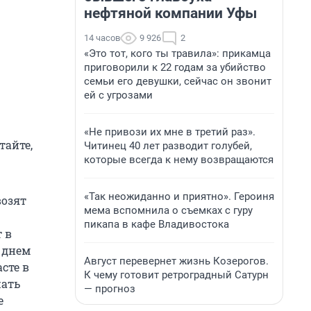
нефтяной компании Уфы
14 часов
9 926
2
«Это тот, кого ты травила»: прикамца
приговорили к 22 годам за убийство
семьи его девушки, сейчас он звонит
ей с угрозами
«Не привози их мне в третий раз».
тайте,
Читинец 40 лет разводит голубей,
которые всегда к нему возвращаются
«Так неожиданно и приятно». Героиня
возят
мема вспомнила о съемках с гуру
пикапа в кафе Владивостока
 в
 днем
Август перевернет жизнь Козерогов.
сте в
К чему готовит ретроградный Сатурн
жать
— прогноз
е