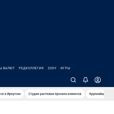
Ы ВАЛЮТ
РЕДКОЛЛЕГИЯ
ZODY
ИГРЫ
ся в Иркутске
Студия растяжки бросила клиентов
Крупнейшие про