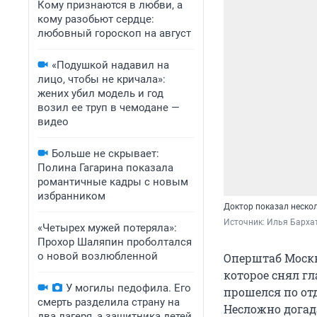
Кому признаются в любви, а
кому разобьют сердце:
любовный гороскоп на август
«Подушкой надавил на
лицо, чтобы не кричала»:
жених убил модель и год
возил ее труп в чемодане —
видео
Больше не скрывает:
Полина Гагарина показала
романтичные кадры с новым
избранником
Доктор показал нескол
Источник: 
Илья Бархат
«Четырех мужей потеряла»:
Прохор Шаляпин проболтался
о новой возлюбленной
Оперштаб Москв
которое снял г
У могилы педофила. Его
прошелся по от
смерть разделила страну на
Несложно догад
два лагеря, а защитника детей