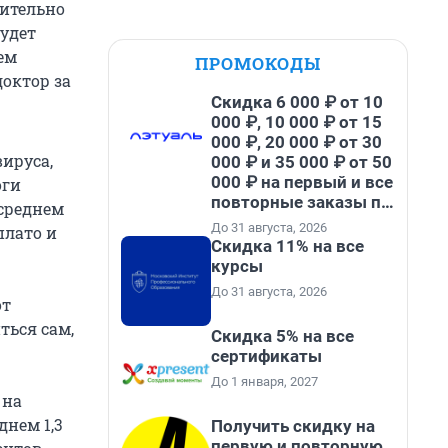
лительно
будет
ем
ПРОМОКОДЫ
доктор за
Скидка 6 000 ₽ от 10
000 ₽, 10 000 ₽ от 15
000 ₽, 20 000 ₽ от 30
ируса,
000 ₽ и 35 000 ₽ от 50
000 ₽ на первый и все
оги
повторные заказы по
 среднем
промокоду НАБЕРИ
До 31 августа, 2026
плато и
Скидка 11% на все
курсы
До 31 августа, 2026
от
ться сам,
Скидка 5% на все
сертификаты
До 1 января, 2027
 на
днем 1,3
Получить скидку на
первую и повторную