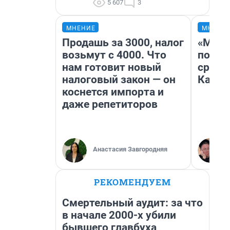
5 607
3
МНЕНИЕ
МНЕНИ
Продашь за 3000, налог
«Маши
возьмут с 4000. Что
полет
нам готовит новый
сравн
налоговый закон — он
Казах
коснется импорта и
даже репетиторов
Анастасия Завгородняя
РЕКОМЕНДУЕМ
Смертельный аудит: за что
в начале 2000-х убили
бывшего главбуха