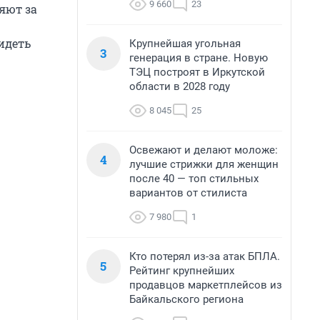
9 660
23
яют за
идеть
Крупнейшая угольная
3
генерация в стране. Новую
ТЭЦ построят в Иркутской
области в 2028 году
8 045
25
Освежают и делают моложе:
4
лучшие стрижки для женщин
после 40 — топ стильных
вариантов от стилиста
7 980
1
Кто потерял из-за атак БПЛА.
5
Рейтинг крупнейших
продавцов маркетплейсов из
Байкальского региона