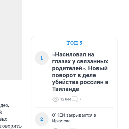
ТОП 5
«Насиловал на
1
глазах у связанных
родителей». Новый
поворот в деле
убийства россиян в
Таиланде
12 844
7
део,
й
О`КЕЙ закрывается в
2
ено.
Иркутске
уговорить