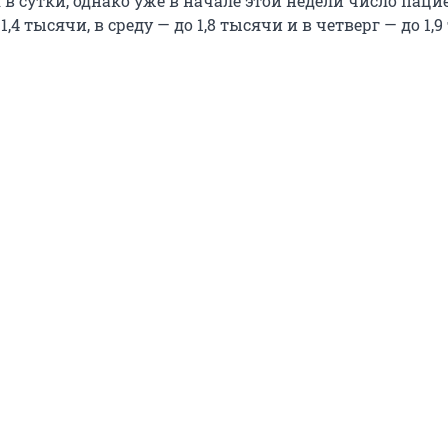
в сутки, однако уже в начале этой недели число паци
,4 тысячи, в среду — до 1,8 тысячи и в четверг — до 1,