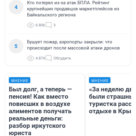
Кто потерял из-за атак БПЛА. Рейтинг
4
крупнейших продавцов маркетплейсов из
Байкальского региона
6 806
3
Бушует пожар, аэропорты закрыли: что
5
происходит после массовой атаки дронов
4 874
Обсудить
МНЕНИЕ
МНЕНИЕ
Был долг, а теперь —
«За неделю две
пенсия! Как вместо
были страшные
повисших в воздухе
туристка расск
алиментов получать
отдыхе в Крым
реальные деньги:
разбор иркутского
юриста