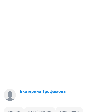
Екатерина Трофимова
Иркутск
ИА БайкалПост
Коронавирус