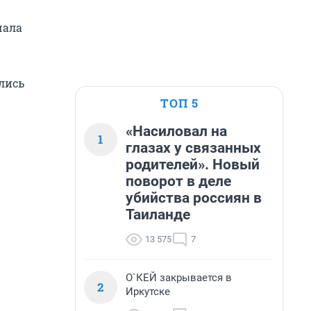
чала
лись
ТОП 5
«Насиловал на
1
глазах у связанных
родителей». Новый
поворот в деле
убийства россиян в
Таиланде
13 575
7
О`КЕЙ закрывается в
2
Иркутске