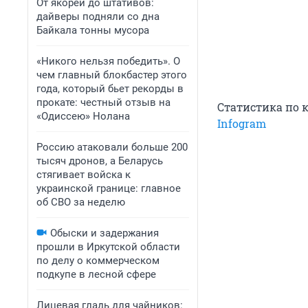
От якорей до штативов:
дайверы подняли со дна
Байкала тонны мусора
«Никого нельзя победить». О
чем главный блокбастер этого
года, который бьет рекорды в
прокате: честный отзыв на
Статистика по 
«Одиссею» Нолана
Infogram
Россию атаковали больше 200
тысяч дронов, а Беларусь
стягивает войска к
украинской границе: главное
об СВО за неделю
Обыски и задержания
прошли в Иркутской области
по делу о коммерческом
подкупе в лесной сфере
Лицевая гладь для чайников: