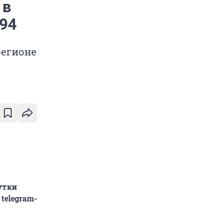
 в
294
регионе
утки
telegram-