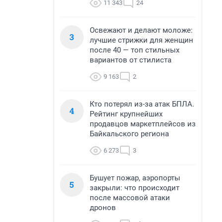
11 343
24
Освежают и делают моложе:
3
лучшие стрижки для женщин
после 40 — топ стильных
вариантов от стилиста
9 163
2
Кто потерял из-за атак БПЛА.
4
Рейтинг крупнейших
продавцов маркетплейсов из
Байкальского региона
6 273
3
Бушует пожар, аэропорты
5
закрыли: что происходит
после массовой атаки
дронов