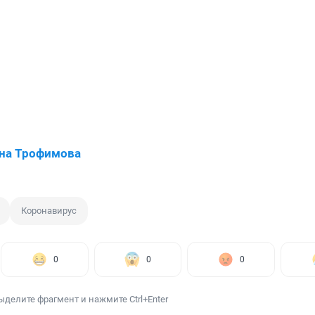
на Трофимова
Коронавирус
0
0
0
ыделите фрагмент и нажмите Ctrl+Enter