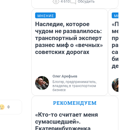
4 610
Обсудить
МНЕНИЕ
МНЕНИ
Наследие, которое
«Поку
чудом не развалилось:
мешке
транспортный эксперт
предп
разнес миф о «вечных»
расска
советских дорогах
самом
бизне
дешев
Олег Арефьев
Блогер, предприниматель,
владелец в транспортном
бизнесе
РЕКОМЕНДУЕМ
0
«Кто-то считает меня
сумасшедшей».
Екатеринбурженка