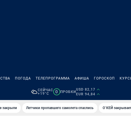
СТВА
ПОГОДА
ТЕЛЕПРОГРАММА
АФИША
ГОРОСКОП
КУРС
USD 82,17
СЕЙЧАС
0
ПРОБКИ
+19°C
EUR 94,84
е закрыли
Летчики пропавшего самолета спаслись
О`КЕЙ закрывает