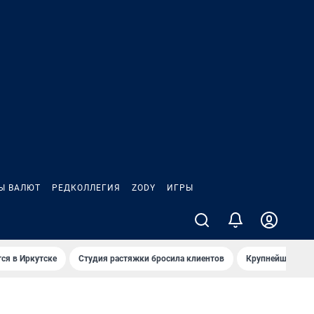
Ы ВАЛЮТ
РЕДКОЛЛЕГИЯ
ZODY
ИГРЫ
ся в Иркутске
Студия растяжки бросила клиентов
Крупнейшие про