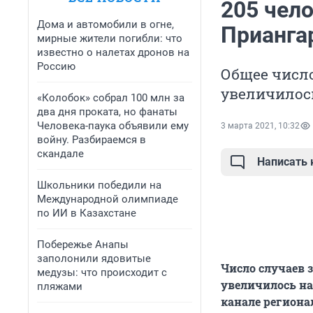
205 чел
Дома и автомобили в огне,
Приангар
мирные жители погибли: что
известно о налетах дронов на
Россию
Общее число
увеличилось
«Колобок» собрал 100 млн за
два дня проката, но фанаты
Человека-паука объявили ему
3 марта 2021, 10:32
войну. Разбираемся в
скандале
Написать
Школьники победили на
Международной олимпиаде
по ИИ в Казахстане
Побережье Анапы
заполонили ядовитые
Число случаев 
медузы: что происходит с
увеличилось на 
пляжами
канале региона