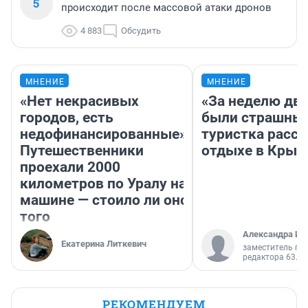
5
происходит после массовой атаки дронов
4 883
Обсудить
МНЕНИЕ
МНЕНИЕ
«Нет некрасивых
«За неделю две
городов, есть
были страшные
недофинансированные».
туристка расск
Путешественники
отдыхе в Крым
проехали 2000
километров по Уралу на
машине — стоило ли оно
того
Александра Ис
Екатерина Литкевич
заместитель гл
редактора 63.RU
РЕКОМЕНДУЕМ