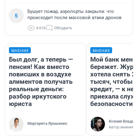
Бушует пожар, аэропорты закрыли: что
5
происходит после массовой атаки дронов
4 616
Обсудить
МНЕНИЕ
МНЕНИЕ
Был долг, а теперь —
Мой банк меня
пенсия! Как вместо
бережет. Журн
повисших в воздухе
хотела снять 2
алиментов получать
тысяч, чтобы п
реальные деньги:
кредит, — к не
разбор иркутского
приехала служ
юриста
безопасности
Ксения Владим
Маргарита Ярошенко
Автор мнения