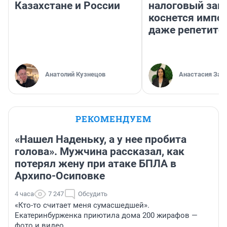
Казахстане и России
налоговый зако
коснется импор
даже репетито
Анатолий Кузнецов
Анастасия Зав
РЕКОМЕНДУЕМ
«Нашел Наденьку, а у нее пробита
голова». Мужчина рассказал, как
потерял жену при атаке БПЛА в
Архипо-Осиповке
4 часа
7 247
Обсудить
«Кто-то считает меня сумасшедшей».
Екатеринбурженка приютила дома 200 жирафов —
фото и видео