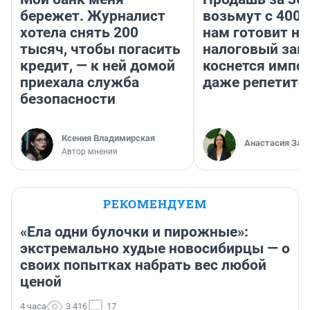
бережет. Журналист
возьмут с 4000
хотела снять 200
нам готовит н
тысяч, чтобы погасить
налоговый зако
кредит, — к ней домой
коснется импор
приехала служба
даже репетито
безопасности
Ксения Владимирская
Анастасия Зав
Автор мнения
РЕКОМЕНДУЕМ
«Ела одни булочки и пирожные»:
экстремально худые новосибирцы — о
своих попытках набрать вес любой
ценой
4 часа
3 416
17