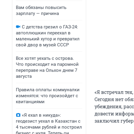
Вам обязаны повысить
зарплату — причина
С детства грезил о ГАЗ-24:
автоплюшкин переехал в
маленький хутор и превратил
свой двор в музей СССР
Все хотят уехать с острова.
Что происходит на паромной
переправе на Ольхон днем 7
августа
Правила оплаты коммуналки
«Я встречал тех
изменятся: что произойдет с
Сегодня нет об
квитанциями
убеждения, рас
довести информ
«Я ехал в никуда»:
заключил губер
геодезист уехал в Казахстан с
4 тысячами рублей и построил
бизнес с нуля. Теперь он