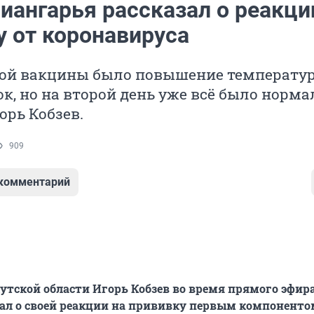
иангарья рассказал о реакци
у от коронавируса
вой вакцины было повышение температу
ок, но на второй день уже всё было норма
орь Кобзев.
909
 комментарий
утской области Игорь Кобзев во время прямого эфира
зал о своей реакции на прививку первым компоненто