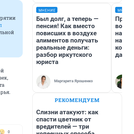
МНЕНИЕ
МНЕНИ
урятии
Был долг, а теперь —
Прода
л
пенсия! Как вместо
возьм
ельной
повисших в воздухе
нам г
алиментов получать
налог
реальные деньги:
косне
разбор иркутского
даже 
юриста
ой
ек,
Маргарита Ярошенко
та
рья.
РЕКОМЕНДУЕМ
Слизни атакуют: как
спасти цветник от
вредителей — три
0
копеечных способа