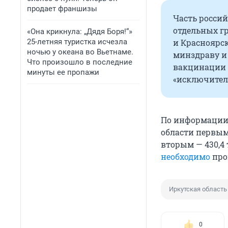
продает франшизы
Часть росси
отдельных гр
«Она крикнула: „Дядя Боря!“»
25-летняя туристка исчезла
и Красноярск
ночью у океана во Вьетнаме.
минздраву и
Что произошло в последние
вакцинации 
минуты ее пропажи
«исключител
По информации 
области первым
вторым — 430,4
необходимо
про
Иркутская область
0