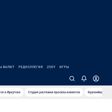
Ы ВАЛЮТ
РЕДКОЛЛЕГИЯ
ZODY
ИГРЫ
ся в Иркутске
Студия растяжки бросила клиентов
Крупнейшие про