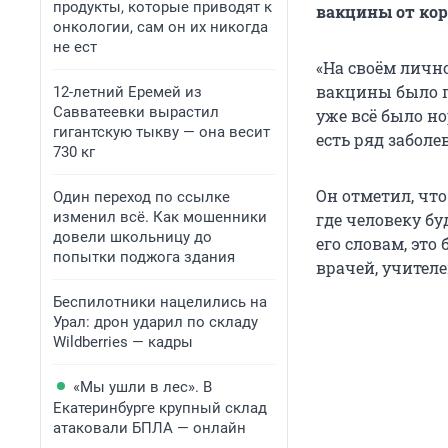
продукты, которые приводят к
вакцины от кор
онкологии, сам он их никогда
не ест
«На своём личн
вакцины было п
12-летний Еремей из
Савватеевки вырастил
уже всё было но
гигантскую тыкву — она весит
есть ряд заболе
730 кг
Он отметил, чт
Один переход по ссылке
изменил всё. Как мошенники
где человеку б
довели школьницу до
его словам, эт
попытки поджога здания
врачей, учителе
Беспилотники нацелились на
Урал: дрон ударил по складу
Wildberries — кадры
«Мы ушли в лес». В
Екатеринбурге крупный склад
атаковали БПЛА — онлайн