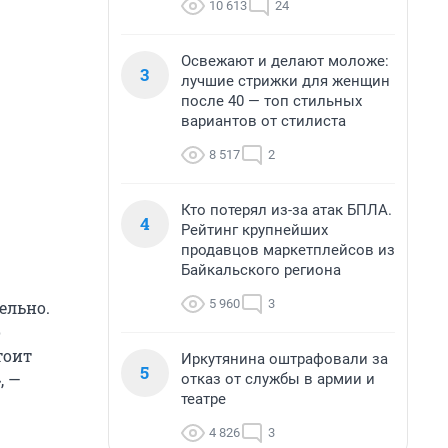
10 613
24
Освежают и делают моложе:
3
лучшие стрижки для женщин
после 40 — топ стильных
вариантов от стилиста
8 517
2
Кто потерял из-за атак БПЛА.
4
Рейтинг крупнейших
продавцов маркетплейсов из
Байкальского региона
5 960
3
ельно.
о
тоит
Иркутянина оштрафовали за
5
, —
отказ от службы в армии и
театре
4 826
3