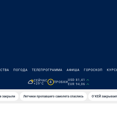
СТВА
ПОГОДА
ТЕЛЕПРОГРАММА
АФИША
ГОРОСКОП
КУРС
USD 81,41
СЕЙЧАС
4
ПРОБКИ
+29°C
EUR 94,06
е закрыли
Летчики пропавшего самолета спаслись
О`КЕЙ закрывает