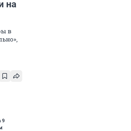
и на
ры в
льно»,
 9
м