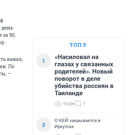
ой
 день
 за 50,
ор.
ТОП 5
«Насиловал на
ть канал,
1
глазах у связанных
ии. По
родителей». Новый
ты, —
поворот в деле
убийства россиян в
Таиланде
13 226
7
О`КЕЙ закрывается в
2
Иркутске