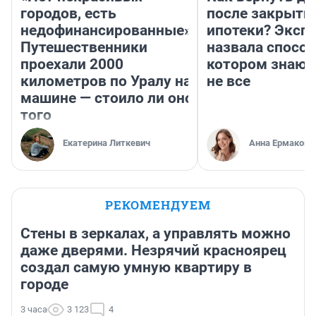
городов, есть
после закрыти
недофинансированные».
ипотеки? Эксп
Путешественники
назвала способ
проехали 2000
котором знают
километров по Уралу на
не все
машине — стоило ли оно
того
Екатерина Литкевич
Анна Ермакова
РЕКОМЕНДУЕМ
Стены в зеркалах, а управлять можно
даже дверями. Незрячий красноярец
создал самую умную квартиру в
городе
3 часа
3 123
4