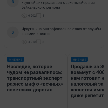
4
крупнейших продавцов маркетплейсов из
Байкальского региона
6 202
3
Иркутянина оштрафовали за отказ от службы
5
в армии и театре
4 910
3
МНЕНИЕ
МНЕНИЕ
Наследие, которое
Продашь за 300
чудом не развалилось:
возьмут с 4000
транспортный эксперт
нам готовит н
разнес миф о «вечных»
налоговый зако
советских дорогах
коснется импор
даже репетито