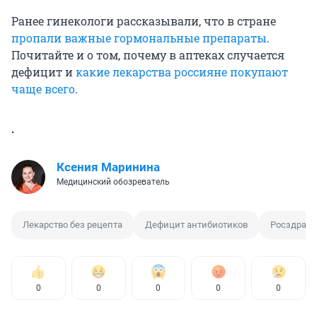
Ранее гинекологи рассказывали, что в стране
пропали важные гормональные препараты
.
Почитайте и о том, почему в аптеках случается
дефицит и
какие лекарства россияне покупают
чаще всего
.
.
Ксения Маринина
Медицинский обозреватель
Лекарство без рецепта
Дефицит антибиотиков
Росздравн
0
0
0
0
0