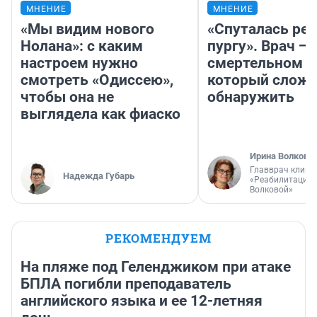
МНЕНИЕ
МНЕНИЕ
«Мы видим нового
«Спуталась реч
Нолана»: с каким
пургу». Врач — 
настроем нужно
смертельном д
смотреть «Одиссею»,
который слож
чтобы она не
обнаружить
выглядела как фиаско
Ирина Волкова
Главврач клини
Надежда Губарь
«Реабилитация 
Волковой»
РЕКОМЕНДУЕМ
На пляже под Геленджиком при атаке
БПЛА погибли преподаватель
английского языка и ее 12-летняя