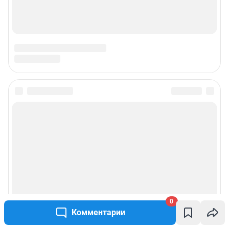
Техподдержка
Предвыборная агитация
Статистика канала в MAX
Все города сети
Мобильное приложение
Google Play
App Store
Мы в соцсетях
Контактные данные для Роскомнадзора и государственных органов
0
Комментарии
Сетевое издание «Ирсити.ру» (18+)
Зарегистрировано Федеральной службой по надзору в сфере связи,