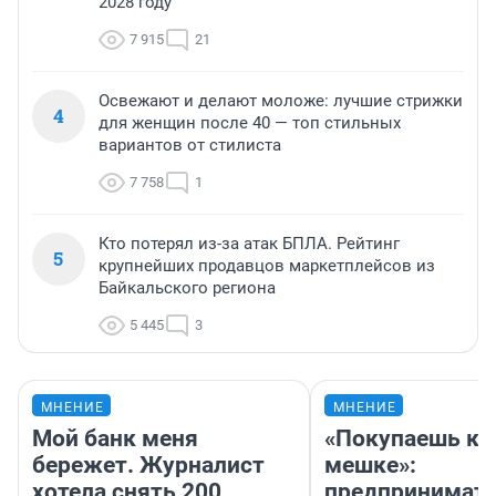
2028 году
7 915
21
Освежают и делают моложе: лучшие стрижки
4
для женщин после 40 — топ стильных
вариантов от стилиста
7 758
1
Кто потерял из-за атак БПЛА. Рейтинг
5
крупнейших продавцов маркетплейсов из
Байкальского региона
5 445
3
МНЕНИЕ
МНЕНИЕ
Мой банк меня
«Покупаешь ко
бережет. Журналист
мешке»:
хотела снять 200
предпринимат