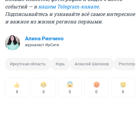
событий — в
нашем Telegram-канале
.
Подписывайтесь и узнавайте всё самое интересное
и важное из жизни региона первыми.
Алина Ринчино
журналист ИрСити
Иркутская область
Корь
Алексей Шелехов
Роспотреб
0
0
0
0
0