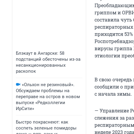
Преобладающим
гриппом и ОРВИ
составила чуть
респираторных 
приходится 53%
Роспотребнадзо
вирусы гриппа 
Блэкаут в Ангарске: 58
этиологии прео
подстанций обесточены из-за
несанкционированных
раскопок
В свою очередь
«Ольхон не резиновый».
сообщили о при
Обсуждаем проблемы на
с начала зимы.
переправе на остров в новом
выпуске «Редколлегии
ИрСити»
— Управление Р
слежения за ра
Быстро покраснеют: как
респираторными
соспеть зеленые помидоры
неделе 2023 го