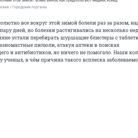
олеем этой зимой? Всему виной, как предполагают медики, ковид
ская / Городские порталы
солютно все вокруг этой зимой болели раз за разом, на
пару дней, но болезни растягивались на несколько неде
сияне устали перебирать шуршащие блистеры с таблет
разномастные пилюли, атакуя аптеки в поисках
о и антибиотиков, но ничего не помогало. Наши кол
у ученых, в чём причина такого всплеска заболеваемо