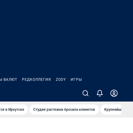
Ы ВАЛЮТ
РЕДКОЛЛЕГИЯ
ZODY
ИГРЫ
ся в Иркутске
Студия растяжки бросила клиентов
Крупнейшие про