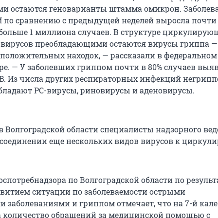
и остаются геноварианты штамма омикрон. Заболев
 по сравнению с предыдущей неделей выросла почти 
 больше 1 миллиона случаев. В структуре циркулирую
вирусов преобладающими остаются вирусы гриппа —
 положительных находок, — рассказали в федеральном
ре. — У заболевших гриппом почти в 80% случаев выя
B. Из числа других респираторных инфекций негрипп
бладают РС-вирусы, риновирусы и аденовирусы.
 в Волгоградской области специалисты надзорного ве
соединении еще нескольких видов вирусов к цирку
оспотребнадзора по Волгоградской области по резуль
звитием ситуации по заболеваемости острыми
 заболеваниями и гриппом отмечает, что на 7-й кал
да количество обращений за медицинской помощью с