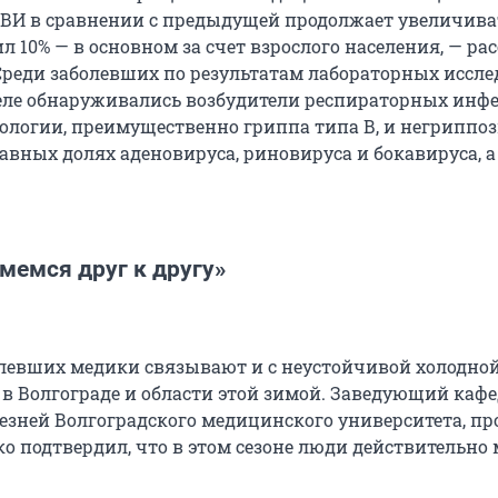
И в сравнении с предыдущей продолжает увеличива
л 10% — в основном за счет взрослого населения, — ра
 Среди заболевших по результатам лабораторных иссл
еле обнаруживались возбудители респираторных инф
ологии, преимущественно гриппа типа В, и негриппо
авных долях аденовируса, риновируса и бокавируса, а
мемся друг к другу»
олевших медики связывают и с неустойчивой холодной
 в Волгограде и области этой зимой. Заведующий каф
езней Волгоградского медицинского университета, пр
о подтвердил, что в этом сезоне люди действительно