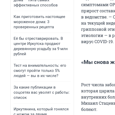
дома — пять самых
симптомами ОРВ
эффективных способов
прирост состави
в ведомстве. —
Как приготовить настоящее
мороженое дома: 3
на текущей нед
проверенных рецепта
гриппозной эти
этиологии — в р
Её бы отреставрировать. В
вирус COVID-19.
центре Иркутска продают
деревянную усадьбу за 9 млн
рублей
«Мы снова ж
Тест на внимательность: его
смогут пройти только 5%
людей — вы в их числе?
Рост числа заб
За какие публикации в
которая царила
соцсетях вас уволят с работы:
внутренних бол
список
Михаил Стаценк
болеют.
Иркутянина, который гонялся
с ножом за двумя