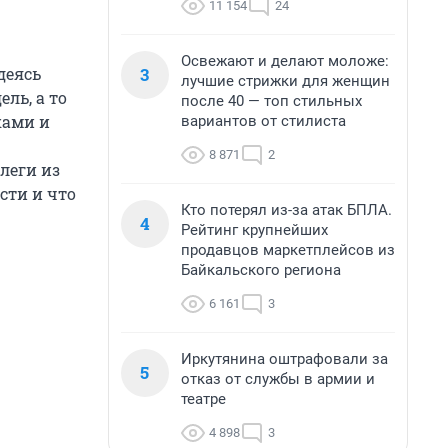
11 154
24
Освежают и делают моложе:
3
деясь
лучшие стрижки для женщин
ль, а то
после 40 — топ стильных
ками и
вариантов от стилиста
8 871
2
леги из
сти и что
Кто потерял из-за атак БПЛА.
4
Рейтинг крупнейших
продавцов маркетплейсов из
Байкальского региона
6 161
3
Иркутянина оштрафовали за
5
отказ от службы в армии и
театре
4 898
3