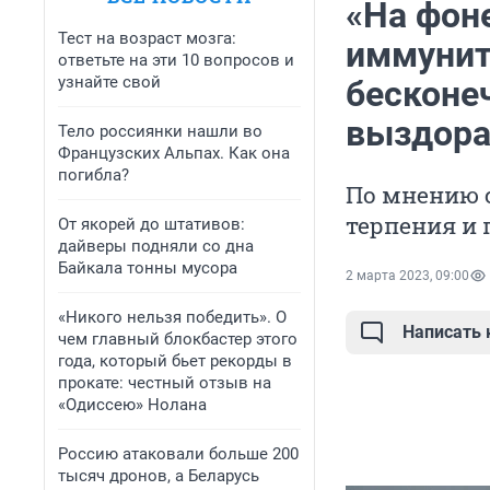
«На фон
Тест на возраст мозга:
иммуните
ответьте на эти 10 вопросов и
узнайте свой
бесконе
выздора
Тело россиянки нашли во
Французских Альпах. Как она
погибла?
По мнению 
терпения и
От якорей до штативов:
дайверы подняли со дна
Байкала тонны мусора
2 марта 2023, 09:00
«Никого нельзя победить». О
Написать
чем главный блокбастер этого
года, который бьет рекорды в
прокате: честный отзыв на
«Одиссею» Нолана
Россию атаковали больше 200
тысяч дронов, а Беларусь