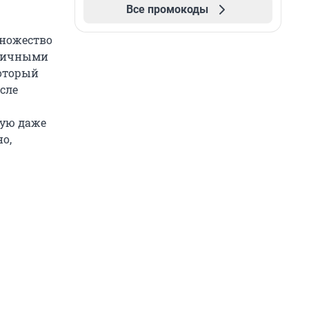
Все промокоды
множество
зличными
который
сле
тую даже
о,