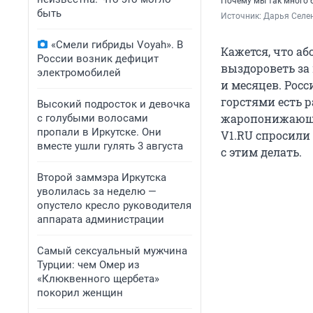
Почему мы так много б
быть
Источник: 
Дарья Селен
«Смели гибриды Voyah». В
Кажется, что аб
России возник дефицит
выздороветь за 
электромобилей
и месяцев. Рос
горстями есть 
Высокий подросток и девочка
жаропонижающег
с голубыми волосами
пропали в Иркутске. Они
V1.RU спросили 
вместе ушли гулять 3 августа
с этим делать.
Второй заммэра Иркутска
уволилась за неделю —
опустело кресло руководителя
аппарата администрации
Самый сексуальный мужчина
Турции: чем Омер из
«Клюквенного щербета»
покорил женщин