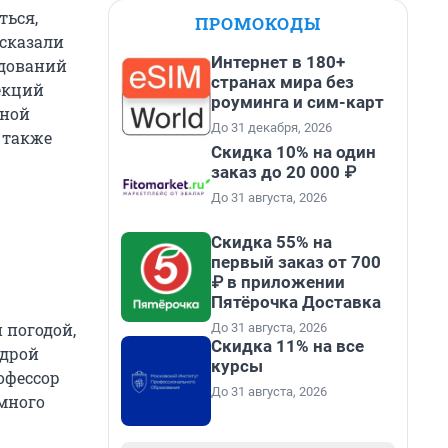
ться,
ПРОМОКОДЫ
ссказали
Интернет в 180+
едований
странах мира без
екций
роуминга и сим-карт
зной
До 31 декабря, 2026
 также
Скидка 10% на один
заказ до 20 000 ₽
До 31 августа, 2026
Скидка 55% на
первый заказ от 700
₽ в приложении
Пятёрочка Доставка
 погодой,
До 31 августа, 2026
Скидка 11% на все
едрой
курсы
офессор
До 31 августа, 2026
 много