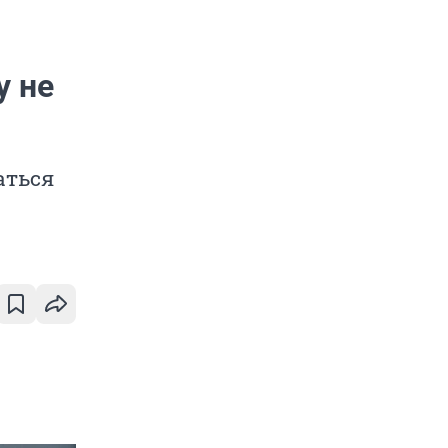
у не
аться