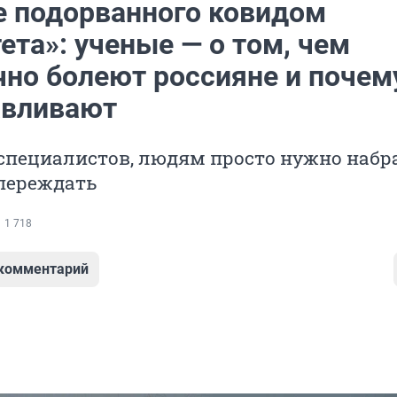
е подорванного ковидом
та»: ученые — о том, чем
чно болеют россияне и почем
вливают
специалистов, людям просто нужно набр
 переждать
1 718
 комментарий