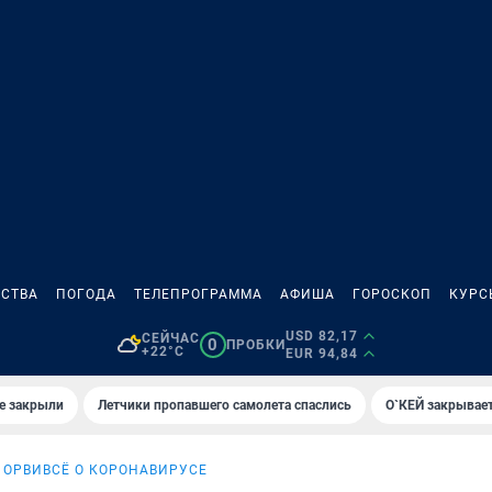
СТВА
ПОГОДА
ТЕЛЕПРОГРАММА
АФИША
ГОРОСКОП
КУРС
USD 82,17
СЕЙЧАС
0
ПРОБКИ
+22°C
EUR 94,84
е закрыли
Летчики пропавшего самолета спаслись
О`КЕЙ закрывает
 ОРВИ
ВСЁ О КОРОНАВИРУСЕ