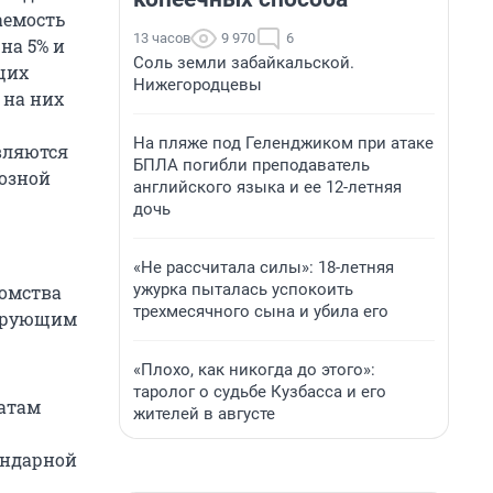
аемость
13 часов
9 970
6
на 5% и
Соль земли забайкальской.
щих
Нижегородцевы
 на них
На пляже под Геленджиком при атаке
вляются
БПЛА погибли преподаватель
озной
английского языка и ее 12-летняя
дочь
«Не рассчитала силы»: 18-летняя
ужурка пыталась успокоить
домства
трехмесячного сына и убила его
лирующим
«Плохо, как никогда до этого»:
таролог о судьбе Кузбасса и его
татам
жителей в августе
ендарной