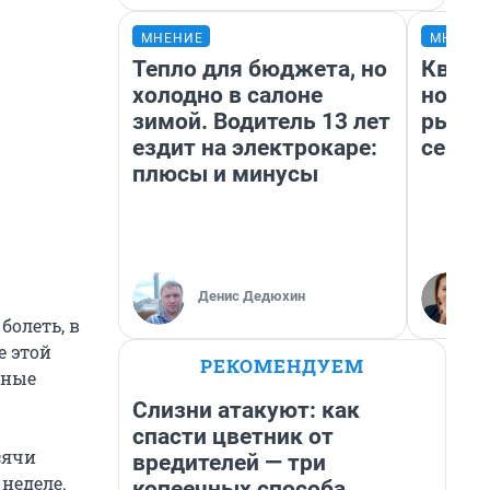
МНЕНИЕ
МНЕНИ
Тепло для бюджета, но
Кварт
холодно в салоне
но де
зимой. Водитель 13 лет
рынок
ездит на электрокаре:
сейча
плюсы и минусы
Денис Дедюхин
болеть, в
е этой
РЕКОМЕНДУЕМ
ьные
Слизни атакуют: как
спасти цветник от
сячи
вредителей — три
 неделе.
копеечных способа