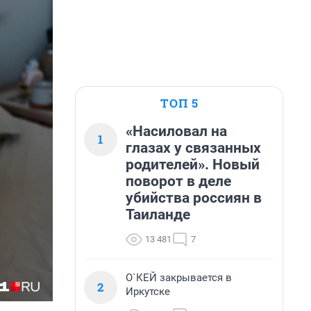
ТОП 5
«Насиловал на
1
глазах у связанных
родителей». Новый
поворот в деле
убийства россиян в
Таиланде
13 481
7
О`КЕЙ закрывается в
2
Иркутске