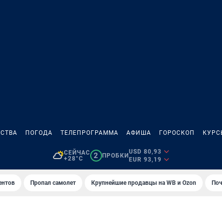
СТВА
ПОГОДА
ТЕЛЕПРОГРАММА
АФИША
ГОРОСКОП
КУРС
USD 80,93
СЕЙЧАС
2
ПРОБКИ
+28°C
EUR 93,19
ентов
Пропал самолет
Крупнейшие продавцы на WB и Ozon
Поч