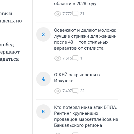
области в 2028 году
ервый
7 772
21
 день, но
Освежают и делают моложе:
3
лучшие стрижки для женщин
после 40 — топ стильных
м обед
вариантов от стилиста
овершают
задаться
7 516
1
О`КЕЙ закрывается в
4
Иркутске
7 407
22
Кто потерял из-за атак БПЛА.
5
Рейтинг крупнейших
продавцов маркетплейсов из
Байкальского региона