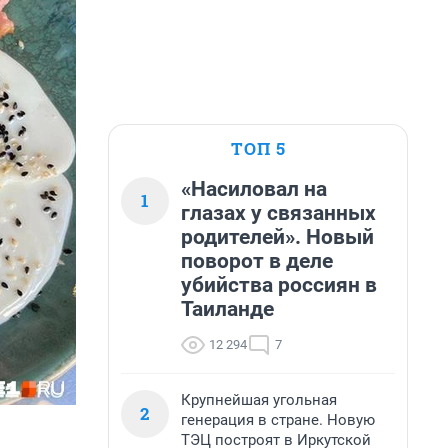
ТОП 5
«Насиловал на
1
глазах у связанных
родителей». Новый
поворот в деле
убийства россиян в
Таиланде
12 294
7
Крупнейшая угольная
2
генерация в стране. Новую
ТЭЦ построят в Иркутской