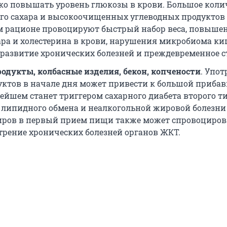
зко повышать уровень глюкозы в крови. Большое коли
го сахара и высокоочищенных углеводных продуктов
 рационе провоцируют быстрый набор веса, повыше
ара и холестерина в крови, нарушения микробиома к
— развитие хронических болезней и преждевременное с
одукты, колбасные изделия, бекон, копчености
. Упо
уктов в начале дня может привести к большой прибавк
нейшем станет триггером сахарного диабета второго ти
липидного обмена и неалкогольной жировой болезни
ров в первый прием пищи также может спровоциров
стрение хронических болезней органов ЖКТ.