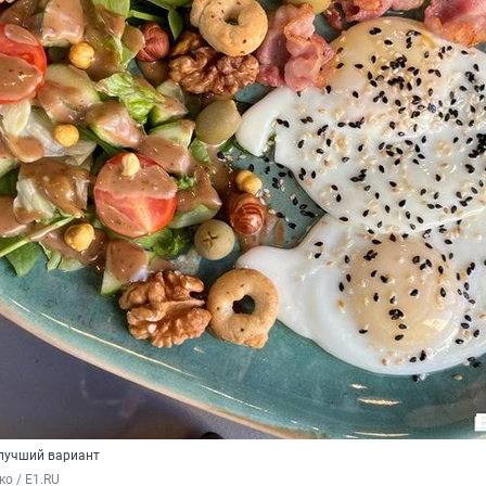
 лучший вариант
о / E1.RU