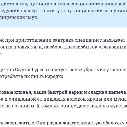
 диетологов, нутрициологов и специалистов пищевой
 ведущий эксперт Института нутрициологии и коучинг
дицинских наук.
й при приготовлении завтрака специалист называет
ковых продуктов и, наоборот, переизбыток углеводных
и.
уктов Сергей Гуреев советует вовсе убрать из утренне
отреблять их лишь изредка.
товые хлопья, каши быстрой варки и сладкая выпечк
ра и очищенной от пищевых волокон крупы или муки,
ет на организм. К тому же они не дают надолго чувств
 свежевыжатые. Они раздражают слизистую оболочку