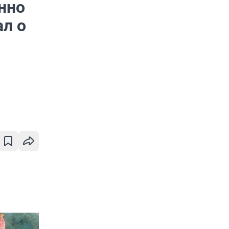
нно
ал о