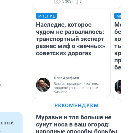
5 303
3
МНЕНИЕ
МНЕНИ
Наследие, которое
Мой б
чудом не развалилось:
береж
транспортный эксперт
хотел
разнес миф о «вечных»
тысяч
советских дорогах
креди
приех
безоп
Олег Арефьев
,
Блогер, предприниматель,
владелец в транспортном
бизнесе
РЕКОМЕНДУЕМ
Муравьи и тля больше не
ельный
сунут носа в ваш огород:
я
народные способы борьбы