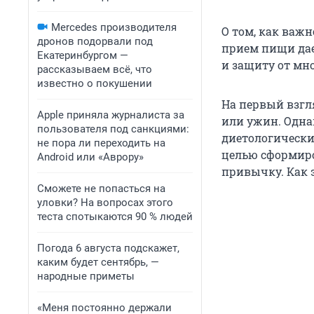
Mercedes производителя
О том, как важн
дронов подорвали под
прием пищи дае
Екатеринбургом —
и защиту от мн
рассказываем всё, что
известно о покушении
На первый взгл
Apple приняла журналиста за
или ужин. Одна
пользователя под санкциями:
диетологически
не пора ли переходить на
целью сформиро
Android или «Аврору»
привычку. Как э
Сможете не попасться на
уловки? На вопросах этого
теста спотыкаются 90 % людей
Погода 6 августа подскажет,
каким будет сентябрь, —
народные приметы
«Меня постоянно держали