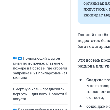
организация
индустрии»,
кандидат ме
Главной ошибко
недостаток бел
богатых жирам
Полыхающий фургон
Эти восемь прод
мчал по встречке: главное о
рациона или уп
пожаре в Ростове, где сгорели
заправка и 21 припаркованная
машина
Сладкие го
много саха
Смертную казнь предложили
плохо влия
вернуть — для кого. Новости 5
сытости;
августа
соки
, даже