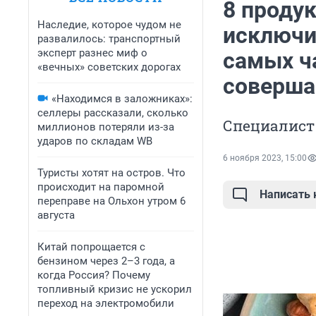
8 проду
Наследие, которое чудом не
исключит
развалилось: транспортный
эксперт разнес миф о
самых ч
«вечных» советских дорогах
соверш
«Находимся в заложниках»:
селлеры рассказали, сколько
Специалист
миллионов потеряли из-за
ударов по складам WB
6 ноября 2023, 15:00
Туристы хотят на остров. Что
происходит на паромной
Написать
переправе на Ольхон утром 6
августа
Китай попрощается с
бензином через 2–3 года, а
когда Россия? Почему
топливный кризис не ускорил
переход на электромобили