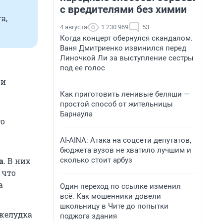
с вредителями без химии
а,
4 августа
1 230 969
53
Когда концерт обернулся скандалом.
Ваня Дмитриенко извинился перед
Линочкой Ли за выступление сестры
под ее голос
 и
Как приготовить ленивые беляши —
простой способ от жительницы
Барнаула
го
AI-AINA: Атака на соцсети депутатов,
бюджета вузов не хватило лучшим и
сколько стоит арбуз
а
. В них
 что
а
Один переход по ссылке изменил
всё. Как мошенники довели
школьницу в Чите до попытки
 желудка
поджога здания