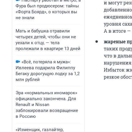
Паспарту работал в метро, а
и могут ре
Фура был продюсером: тайны
добавленно
«Форта Боярд», о которых вы
ежедневном
не знали
уровня сах
А в итоге 
Мать и бабушка отравили
четырех детей, чтобы они не
жареные пр
уехали к отцу, — тела
таких прод
пролежали в квартире 13 дней
что в даль
«Всё, потеряла я мужа»:
нарушения 
Ивлеева подарила Филиппу
Избыток жи
Бегаку дорогущую лодку за 1,2
резкое обо
млн рублей
Эра «нормальных иномарок»
официально закончена. Для
Renault и Nissan
заблокировали возвращение
в Россию
«Изменщик, газлайтер,