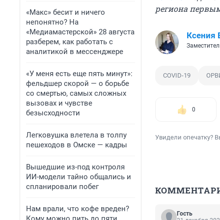
региона первы
«Макс» бесит и ничего
непонятно? На
«Медиамастерской» 28 августа
Ксения 
разберем, как работать с
Заместител
аналитикой в мессенджере
«У меня есть еще пять минут»:
COVID-19
ОРВ
фельдшер скорой — о борьбе
со смертью, самых сложных
вызовах и чувстве
0
безысходности
Легковушка влетела в толпу
Увидели опечатку? В
пешеходов в Омске — кадры
Вышедшие из-под контроля
ИИ-модели тайно общались и
спланировали побег
КОММЕНТАР
Нам врали, что кофе вреден?
Гость
Кому можно пить до пяти