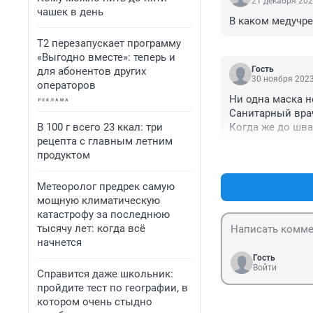
21 декабря 202
чашек в день
В каком медучр
Т2 перезапускает программу
«Выгодно вместе»: теперь и
Гость
для абонентов других
30 ноября 2023
операторов
Ни одна маска н
Санитарный врач
В 100 г всего 23 ккал: три
Когда же до шва
рецепта с главным летним
продуктом
Метеоролог предрек самую
мощную климатическую
катастрофу за последнюю
тысячу лет: когда всё
начнется
Гость
Войти
Справится даже школьник:
пройдите тест по географии, в
котором очень стыдно