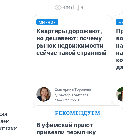
4 843
4
МНЕНИЕ
МНЕНИ
Квартиры дорожают,
Прода
но дешевеют: почему
возьм
рынок недвижимости
нам г
сейчас такой странный
налог
косне
даже 
Екатерина Торопова
директор агентства
недвижимости
РЕКОМЕНДУЕМ
ния
елей
В уфимский приют
ботники
привезли пермячку