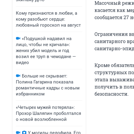
Масочный режим
касается как м
Кому признаются в любви, а
сообщается 27 
кому разобьют сердце:
любовный гороскоп на август
Ограничения вв
«Подушкой надавил на
санитарного вр
лицо, чтобы не кричала»:
санитарно-эпид
жених убил модель и год
возил ее труп в чемодане —
видео
Кроме обязател
структурных по
Больше не скрывает:
этапа выхажива
Полина Гагарина показала
получить в пол
романтичные кадры с новым
безопасности.
избранником
«Четырех мужей потеряла»:
Прохор Шаляпин проболтался
о новой возлюбленной
У могилы педофила. Его