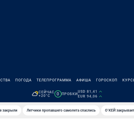
СТВА
ПОГОДА
ТЕЛЕПРОГРАММА
АФИША
ГОРОСКОП
КУРС
USD 81,41
СЕЙЧАС
0
ПРОБКИ
+20°C
EUR 94,06
е закрыли
Летчики пропавшего самолета спаслись
О`КЕЙ закрывает