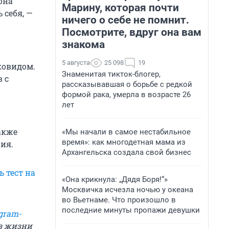
она
Марину, которая почти
 себя, —
ничего о себе не помнит.
Посмотрите, вдруг она вам
знакома
5 августа
25 098
19
ковидом.
Знаменитая тикток-блогер,
 с
рассказывавшая о борьбе с редкой
формой рака, умерла в возрасте 26
лет
акже
«Мы начали в самое нестабильное
время»: как многодетная мама из
ия.
Архангельска создала свой бизнес
 тест на
«Она крикнула: „Дядя Боря!“»
Москвичка исчезла ночью у океана
во Вьетнаме. Что произошло в
последние минуты пропажи девушки
gram-
из жизни