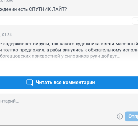
3, 15:00
еждении есть СПУТНИК ЛАЙТ?
, 01:34
е задерживает вирусы, так какого художника ввели масочный
 толтко предложил, а рабы ринулись к обязательному исполн
богеццовских прихвостней у силовиков руки дойдут...
Читать все комментарии
Отп