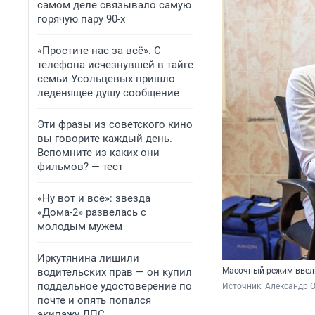
самом деле связывало самую
горячую пару 90-х
«Простите нас за всё». С
телефона исчезнувшей в тайге
семьи Усольцевых пришло
леденящее душу сообщение
Эти фразы из советского кино
вы говорите каждый день.
Вспомните из каких они
фильмов? — тест
«Ну вот и всё»: звезда
«Дома-2» развелась с
молодым мужем
Иркутянина лишили
водительских прав — он купил
Масочный режим ввели
поддельное удостоверение по
Источник: 
Александр 
почте и опять попался
экипажу ДПС