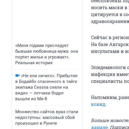
обеспокоены по
носить маски в 
цитируется в 
здравоохранени
Сейчас в регион
На базе Ангарс
«Меня годами преследует
инсультами и 
бывшая любовница мужа: она
портит жилье и угрожает».
Реальная история
Эпидемиологи о
инфекция имеет
«Не ели ничего». Прибытие
специалисты по
в Бодайбо спасенного в тайге
экипажа Cessna сняли на
видео — летчики бодро
Напомним, ране
вышли из Ми-8
ковид
.
Множество сайтов враз стали
недоступны: массовый сбой
Больше новосте
произошел в Рунете
канале
. Подпис