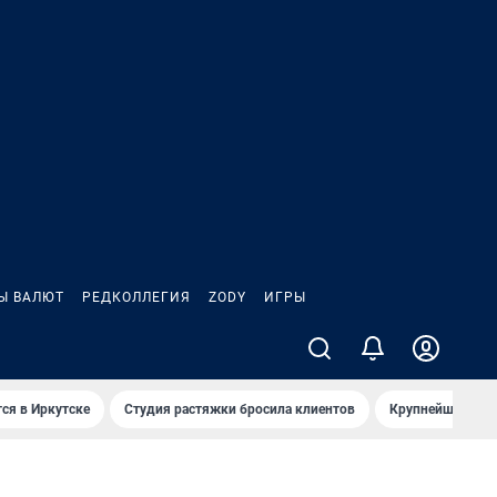
Ы ВАЛЮТ
РЕДКОЛЛЕГИЯ
ZODY
ИГРЫ
ся в Иркутске
Студия растяжки бросила клиентов
Крупнейшие про