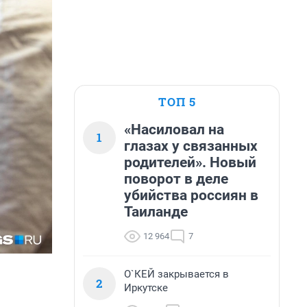
ТОП 5
«Насиловал на
1
глазах у связанных
родителей». Новый
поворот в деле
убийства россиян в
Таиланде
12 964
7
О`КЕЙ закрывается в
2
Иркутске