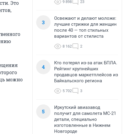
9 898
23
ти. Это
нтов,
Освежают и делают моложе:
3
лучшие стрижки для женщин
после 40 — топ стильных
твенного
вариантов от стилиста
шению
8 162
2
Кто потерял из-за атак БПЛА.
сещения
4
Рейтинг крупнейших
второго
продавцов маркетплейсов из
ощь можно
Байкальского региона
5 702
3
Иркутский авиазавод
5
получит для самолета МС-21
детали, специально
изготовленные в Нижнем
Новгороде