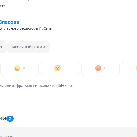
ми.
Власова
ь главного редактора ИрСити
И
Масочный режим
0
0
0
ыделите фрагмент и нажмите Ctrl+Enter
ИИ
2