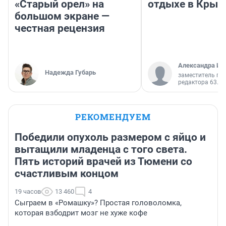
«Старый орел» на
отдыхе в Крым
большом экране —
честная рецензия
Александра Ис
Надежда Губарь
заместитель гл
редактора 63.RU
РЕКОМЕНДУЕМ
Победили опухоль размером с яйцо и
вытащили младенца с того света.
Пять историй врачей из Тюмени со
счастливым концом
19 часов
13 460
4
Сыграем в «Ромашку»? Простая головоломка,
которая взбодрит мозг не хуже кофе