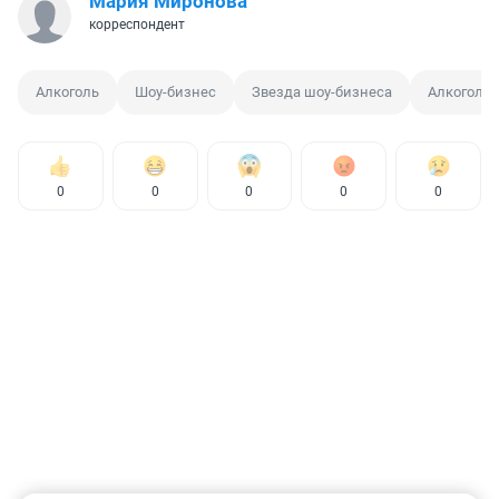
Мария Миронова
корреспондент
Алкоголь
Шоу-бизнес
Звезда шоу-бизнеса
Алкоголи
0
0
0
0
0