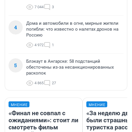
7 044
3
Дома и автомобили в огне, мирные жители
4
погибли: что известно о налетах дронов на
Россию
4 972
1
Блэкаут в Ангарске: 58 подстанций
5
обесточены из-за несанкционированных
раскопок
4 865
27
МНЕНИЕ
МНЕНИЕ
«Финал не совпал с
«За неделю две
ожиданиями»: стоит ли
были страшные
смотреть фильм
туристка расск