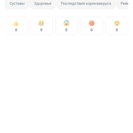
Суставы
Здоровье
Последствия коронавируса
Ревма
0
0
0
0
0