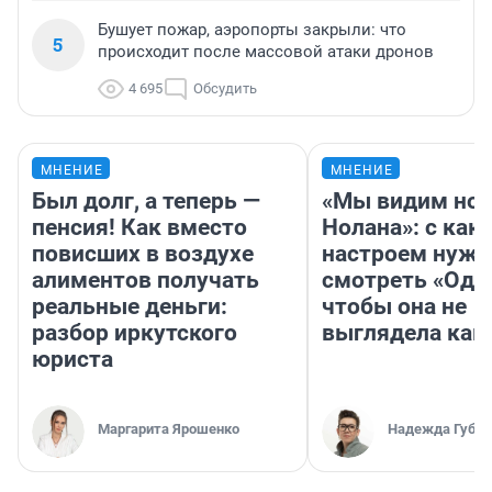
Бушует пожар, аэропорты закрыли: что
5
происходит после массовой атаки дронов
4 695
Обсудить
МНЕНИЕ
МНЕНИЕ
Был долг, а теперь —
«Мы видим нов
пенсия! Как вместо
Нолана»: с как
повисших в воздухе
настроем нужн
алиментов получать
смотреть «Оди
реальные деньги:
чтобы она не
разбор иркутского
выглядела как
юриста
Маргарита Ярошенко
Надежда Губар