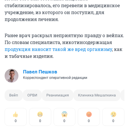
стабилизировалось, его перевели в медицинское
учреждение, из которого он поступил, для
продолжения лечения.
Ранее врач раскрыл неприятную правду о вейпах.
По словам специалиста, никотинсодержащая
продукция наносит такой же вред организму
, как
и табачные изделия.
Павел Пешков
Корреспондент оперативной редакции
Вейп
ОРВИ
Реанимация
Клиника Мешалкина
Н
0
0
0
0
0