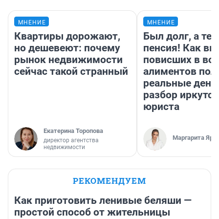
МНЕНИЕ
МНЕНИЕ
Квартиры дорожают,
Был долг, а те
но дешевеют: почему
пенсия! Как вм
рынок недвижимости
повисших в во
сейчас такой странный
алиментов пол
реальные день
разбор иркутск
юриста
Екатерина Торопова
Маргарита Яро
директор агентства
недвижимости
РЕКОМЕНДУЕМ
Как приготовить ленивые беляши —
простой способ от жительницы