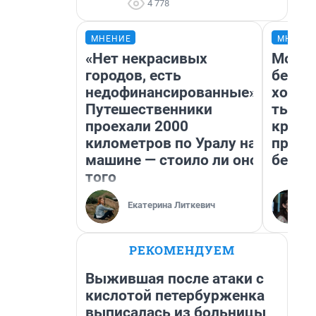
4 778
МНЕНИЕ
МНЕНИ
«Нет некрасивых
Мой б
городов, есть
береж
недофинансированные».
хотел
Путешественники
тысяч
проехали 2000
креди
километров по Уралу на
приех
машине — стоило ли оно
безоп
того
Екатерина Литкевич
РЕКОМЕНДУЕМ
Выжившая после атаки с
кислотой петербурженка
выписалась из больницы