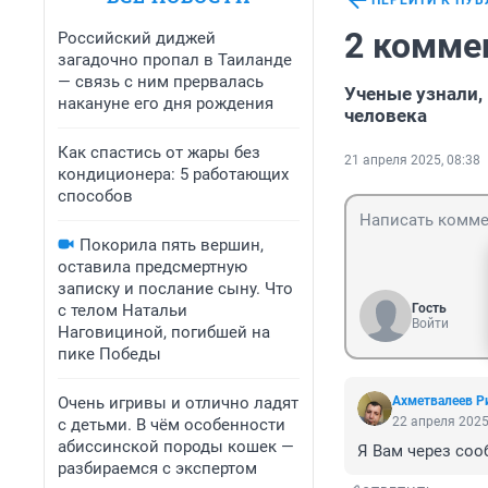
ПЕРЕЙТИ К ПУ
2 комме
Российский диджей
загадочно пропал в Таиланде
— связь с ним прервалась
Ученые узнали,
накануне его дня рождения
человека
Как спастись от жары без
21 апреля 2025, 08:38
кондиционера: 5 работающих
способов
Покорила пять вершин,
оставила предсмертную
записку и послание сыну. Что
с телом Натальи
Гость
Войти
Наговициной, погибшей на
пике Победы
Очень игривы и отлично ладят
Ахметвалеев Р
22 апреля 2025
с детьми. В чём особенности
абиссинской породы кошек —
Я Вам через со
разбираемся с экспертом