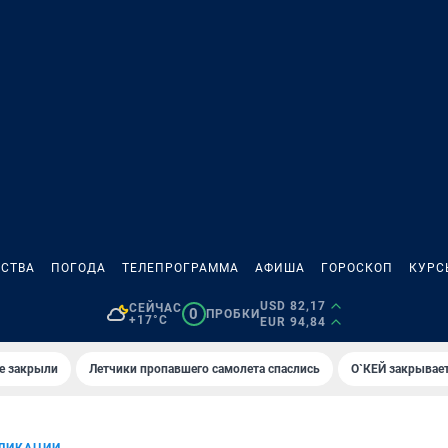
СТВА
ПОГОДА
ТЕЛЕПРОГРАММА
АФИША
ГОРОСКОП
КУРС
USD 82,17
СЕЙЧАС
0
ПРОБКИ
+17°C
EUR 94,84
е закрыли
Летчики пропавшего самолета спаслись
О`КЕЙ закрывает