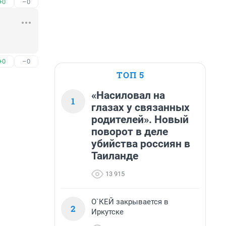
+0
–0
+0
–0
ТОП 5
«Насиловал на
1
глазах у связанных
родителей». Новый
поворот в деле
убийства россиян в
Таиланде
13 915
О`КЕЙ закрывается в
2
Иркутске