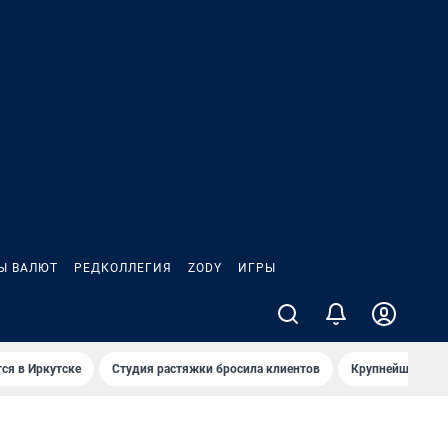
Ы ВАЛЮТ
РЕДКОЛЛЕГИЯ
ZODY
ИГРЫ
ся в Иркутске
Студия растяжки бросила клиентов
Крупнейшие про