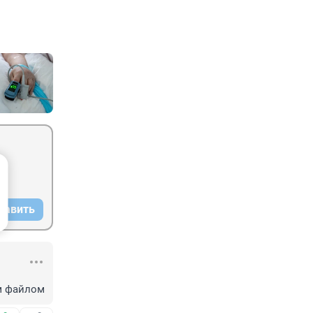
равить
м файлом