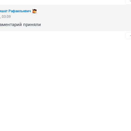
ишат Рафаильевич
, 03:09
каментарий приняли