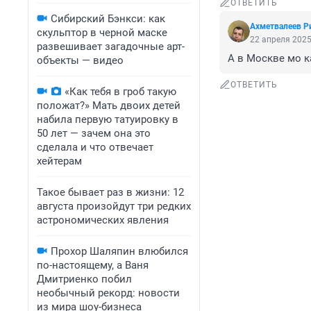
ОТВЕТИТЬ
Сибирский Бэнкси: как
Ахметвалеев Р
скульптор в черной маске
22 апреля 2025
развешивает загадочные арт-
А в Москве мо 
объекты — видео
ОТВЕТИТЬ
«Как тебя в гроб такую
положат?» Мать двоих детей
набила первую татуировку в
50 лет — зачем она это
сделала и что отвечает
хейтерам
Такое бывает раз в жизни: 12
августа произойдут три редких
астрономических явления
Прохор Шаляпин влюбился
по-настоящему, а Ваня
Дмитриенко побил
необычный рекорд: новости
из мира шоу-бизнеса