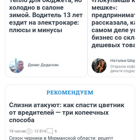
Тепло для бюджета, но
«Покупаешь ко
холодно в салоне
мешке»:
зимой. Водитель 13 лет
предпринимат
ездит на электрокаре:
рассказала, как
плюсы и минусы
самом деле ус
бизнес со скл
дешевых това
Наталья Шорох
Денис Дедюхин
Открыла кофейн
деньги соцразв
РЕКОМЕНДУЕМ
Слизни атакуют: как спасти цветник
от вредителей — три копеечных
способа
18 часов
12 814
6
Сезон черники в Мурманской области: рецепт