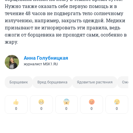
Нужно также оказать себе первую помощь и в
течение 48 часов не подвергать тело солнечному
излучению, например, закрыть одеждой. Медики
призывают не игнорировать эти правила, ведь
ожоги от борщевика не проходят сами, особенно в
жару.
Анна Голубницкая
журналист MSK1.RU
Борщевик
Вред борщевика
Ядовитые растения
Ожоги
0
0
0
0
0