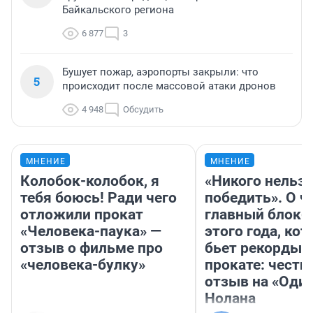
Байкальского региона
6 877
3
Бушует пожар, аэропорты закрыли: что
5
происходит после массовой атаки дронов
4 948
Обсудить
МНЕНИЕ
МНЕНИЕ
Колобок-колобок, я
«Никого нельз
тебя боюсь! Ради чего
победить». О ч
отложили прокат
главный блокб
«Человека-паука» —
этого года, ко
отзыв о фильме про
бьет рекорды 
«человека-булку»
прокате: честн
отзыв на «Оди
Нолана