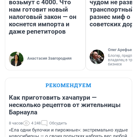
возьмут с 4000. Что
чудом не разва
нам готовит новый
транспортный 
налоговый закон — он
разнес миф о 
коснется импорта и
советских доро
даже репетиторов
Олег Арефьев
Блогер, предпри
Анастасия Завгородняя
владелец в тра
бизнесе
РЕКОМЕНДУЕМ
Как приготовить хачапури —
несколько рецептов от жительницы
Барнаула
8 часов
4 248
Обсудить
«Ела одни булочки и пирожные»: экстремально худые
новосибирцы — о своих попытках набрать вес любой