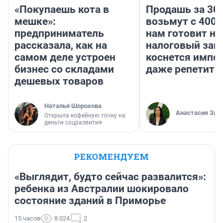
«Покупаешь кота в
Продашь за 300
мешке»:
возьмут с 4000
предприниматель
нам готовит н
рассказала, как на
налоговый зако
самом деле устроен
коснется импор
бизнес со складами
даже репетито
дешевых товаров
Наталья Шорохова
Анастасия Зав
Открыла кофейную точку на
деньги соцразвития
РЕКОМЕНДУЕМ
«Выглядит, будто сейчас развалится»:
ребенка из Австралии шокировало
состояние зданий в Приморье
15 часов
8 024
2