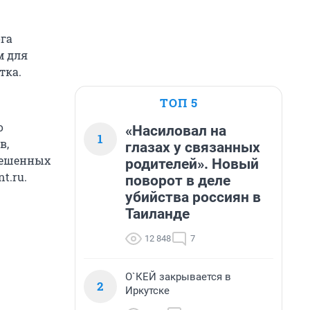
ога
м для
тка.
ТОП 5
о
«Насиловал на
1
в,
глазах у связанных
зрешенных
родителей». Новый
t.ru.
поворот в деле
убийства россиян в
Таиланде
12 848
7
О`КЕЙ закрывается в
2
Иркутске