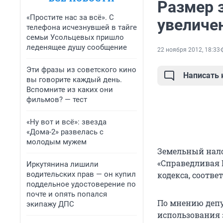
Размер 
«Простите нас за всё». С
увеличе
телефона исчезнувшей в тайге
семьи Усольцевых пришло
леденящее душу сообщение
22 ноября 2012, 18:33
Эти фразы из советского кино
Написать
вы говорите каждый день.
Вспомните из каких они
фильмов? — тест
«Ну вот и всё»: звезда
«Дома-2» развелась с
молодым мужем
Земельный нало
«Справедливая 
Иркутянина лишили
водительских прав — он купил
кодекса, соотв
поддельное удостоверение по
почте и опять попался
По мнению депу
экипажу ДПС
использования 