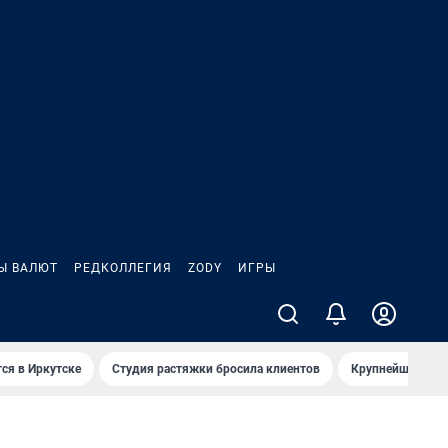
Ы ВАЛЮТ
РЕДКОЛЛЕГИЯ
ZODY
ИГРЫ
ся в Иркутске
Студия растяжки бросила клиентов
Крупнейшие про