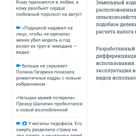
Земельный коде
Кому признаются в любви, а
кому разобьют сердце:
расположенных 
любовный гороскоп на август
сельскохозяйств
подобное делен
«Подушкой надавил на
расчета налога 
лицо, чтобы не кричала»:
жених убил модель и год
возил ее труп в чемодане —
Разработанный 
видео
дифференциацию
использования. 
Больше не скрывает:
эксплуатация к
Полина Гагарина показала
видов использо
романтичные кадры с новым
избранником
«Четырех мужей потеряла»:
Прохор Шаляпин проболтался
о новой возлюбленной
У могилы педофила. Его
смерть разделила страну на
два лагеря, а защитника детей