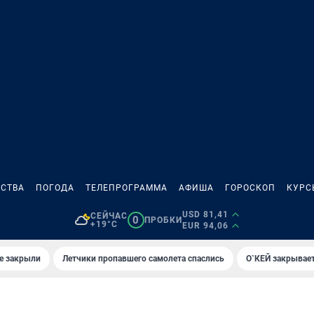
СТВА
ПОГОДА
ТЕЛЕПРОГРАММА
АФИША
ГОРОСКОП
КУРС
USD 81,41
СЕЙЧАС
0
ПРОБКИ
+19°C
EUR 94,06
е закрыли
Летчики пропавшего самолета спаслись
О`КЕЙ закрывает