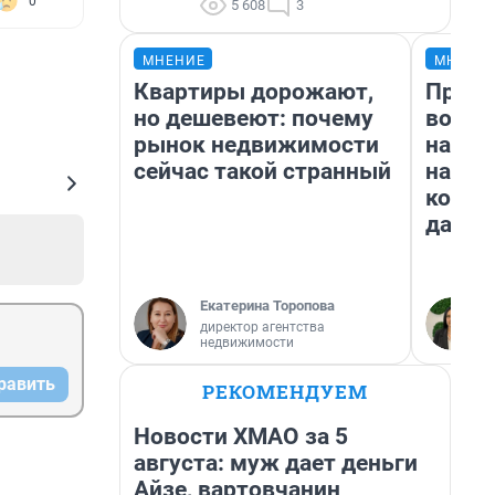
0
5 608
3
МНЕНИЕ
МНЕНИ
Квартиры дорожают,
Прода
но дешевеют: почему
возьм
рынок недвижимости
нам г
сейчас такой странный
налог
косне
даже 
Екатерина Торопова
директор агентства
недвижимости
равить
РЕКОМЕНДУЕМ
Новости ХМАО за 5
августа: муж дает деньги
Айзе, вартовчанин