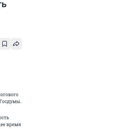
ть
логового
 Госдумы.
ость
щее время