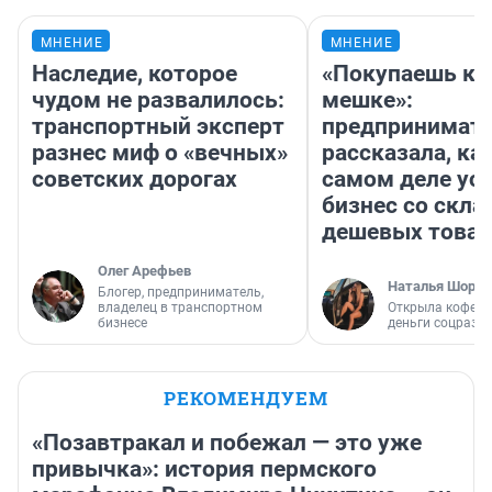
МНЕНИЕ
МНЕНИЕ
Наследие, которое
«Покупаешь ко
чудом не развалилось:
мешке»:
транспортный эксперт
предпринимат
разнес миф о «вечных»
рассказала, как
советских дорогах
самом деле ус
бизнес со скл
дешевых това
Олег Арефьев
Наталья Шорох
Блогер, предприниматель,
владелец в транспортном
Открыла кофейн
бизнесе
деньги соцразв
РЕКОМЕНДУЕМ
«Позавтракал и побежал — это уже
привычка»: история пермского