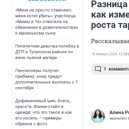
Разница 
«Меня не просто отменяют,
как изм
меня хотят убить»: участница
«Мамы в 16» ответила на
роста т
обвинения в домогательствах
к маленькому сыну
Рассказыва
Пятилетняя девочка погибла в
ДТП в Тулунском районе по
18 января 2024, 12:38
вине пьяной матери
1
коммент
Пенсионеры получат
прибавку: кому придут
дополнительные выплаты с 1
сентября
Дофаминовый шик, блеск,
красота. Фанки-стайл в
Алина Р
одежде: что это такое и как
его носить — примеры
журналист
образов с фото