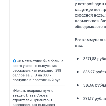
у которой один 
квартире нет пр
холодной воды,
нормативов. За
общедомового п
Все коммунальн
них:
3671,88 руб
«В математике был больше
всего уверен»: выпускник
рассказал, как исправил 298
886,27 руб
баллов за ЕГЭ на 300 и
поступил в престижный вуз
316,66 рубл
«Искать подряды нужно
везде». Глава Союза
271,17 рубл
строителей Приангарья
рассказал, как выживает