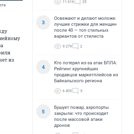
11 616
25
оста
Освежают и делают моложе:
3
лучшие стрижки для женщин
после 40 — топ стильных
жду
вариантов от стилиста
емейному
за
9 279
2
рили
чет из
Кто потерял из-за атак БПЛА.
4
Рейтинг крупнейших
продавцов маркетплейсов из
Байкальского региона
6 405
3
Бушует пожар, аэропорты
5
закрыли: что происходит
после массовой атаки
дронов