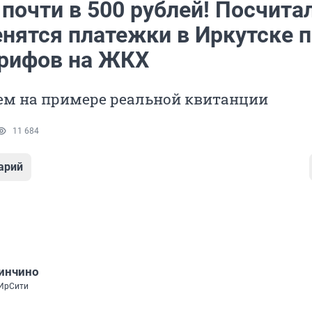
почти в 500 рублей! Посчитал
енятся платежки в Иркутске 
арифов на ЖКХ
ем на примере реальной квитанции
11 684
арий
инчино
 ИрСити