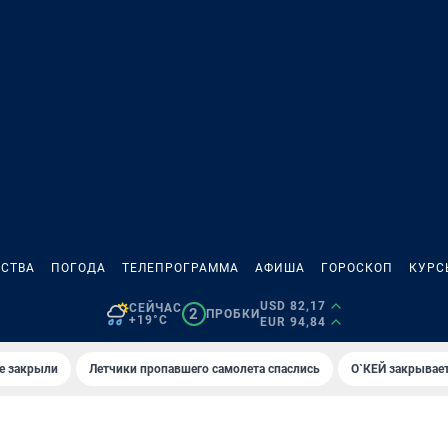
СТВА
ПОГОДА
ТЕЛЕПРОГРАММА
АФИША
ГОРОСКОП
КУРС
USD 82,17
СЕЙЧАС
2
ПРОБКИ
+19°C
EUR 94,84
е закрыли
Летчики пропавшего самолета спаслись
О`КЕЙ закрывает