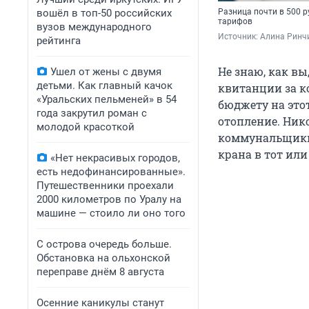
вошёл в топ-50 российских
Разница почти в 500 р
тарифов
вузов международного
Источник: 
Алина Ринч
рейтинга
Не знаю, как вы
Ушел от жены с двумя
детьми. Как главный качок
квитанции за к
«Уральских пельменей» в 54
бюджету на этот
года закрутил роман с
отопление. Ник
молодой красоткой
коммунальщики 
крана в тот ил
«Нет некрасивых городов,
есть недофинансированные».
Путешественники проехали
2000 километров по Уралу на
машине — стоило ли оно того
С острова очередь больше.
Обстановка на ольхонской
переправе днём 8 августа
Осенние каникулы станут