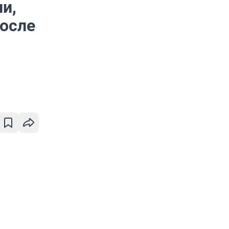
и,
после