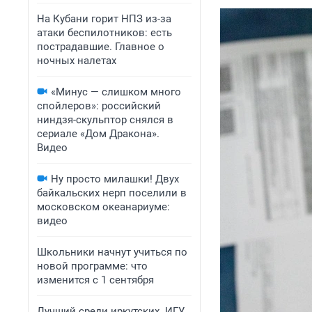
На Кубани горит НПЗ из-за
атаки беспилотников: есть
пострадавшие. Главное о
ночных налетах
«Минус — слишком много
спойлеров»: российский
ниндзя-скульптор снялся в
сериале «Дом Дракона».
Видео
Ну просто милашки! Двух
байкальских нерп поселили в
московском океанариуме:
видео
Школьники начнут учиться по
новой программе: что
изменится с 1 сентября
Лучший среди иркутских. ИГУ