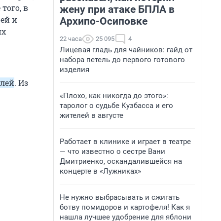
того, в
жену при атаке БПЛА в
ей и
Архипо-Осиповке
их
22 часа
25 095
4
Лицевая гладь для чайников: гайд от
набора петель до первого готового
изделия
блей
. Из
«Плохо, как никогда до этого»:
таролог о судьбе Кузбасса и его
жителей в августе
Работает в клинике и играет в театре
— что известно о сестре Вани
Дмитриенко, оскандалившейся на
концерте в «Лужниках»
Не нужно выбрасывать и сжигать
ботву помидоров и картофеля! Как я
нашла лучшее удобрение для яблони