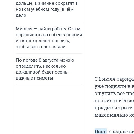
дольше, а зимние сократят в
новом учебном году: в чём
дело
Миссия — найти работу. О чем
спрашивать на собеседовании
и сколько денег просить,
чтобы вас точно взяли
По погоде 8 августа можно
определить, насколько
дождливой будет осень —
важные приметы
С 1 июля тариф
уже подняли в н
ощутить все пр
неприятный сюр
придется трати
максимально х
Дано
: среднест