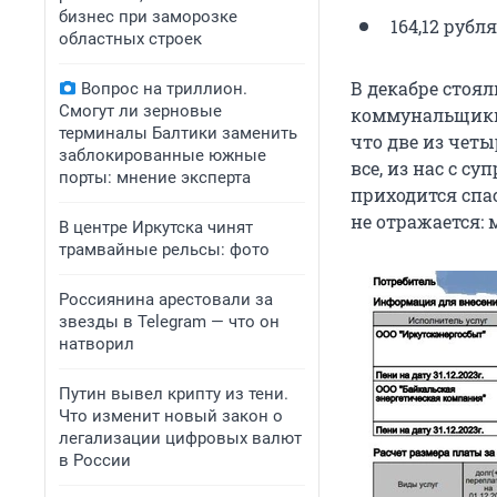
бизнес при заморозке
164,12 рубл
областных строек
В декабре стоя
Вопрос на триллион.
Смогут ли зерновые
коммунальщики 
терминалы Балтики заменить
что две из четы
заблокированные южные
все, из нас с с
порты: мнение эксперта
приходится спа
не отражается:
В центре Иркутска чинят
трамвайные рельсы: фото
Россиянина арестовали за
звезды в Telegram — что он
натворил
Путин вывел крипту из тени.
Что изменит новый закон о
легализации цифровых валют
в России