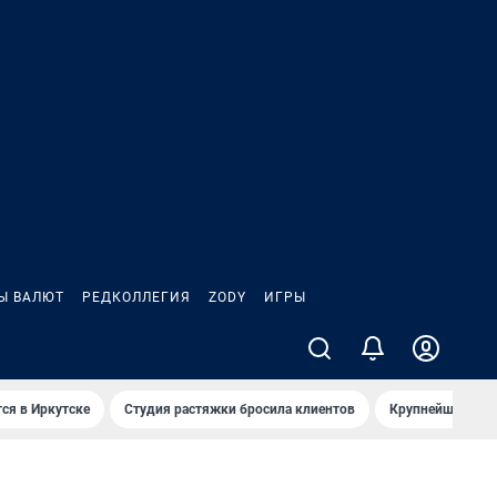
Ы ВАЛЮТ
РЕДКОЛЛЕГИЯ
ZODY
ИГРЫ
ся в Иркутске
Студия растяжки бросила клиентов
Крупнейшие про