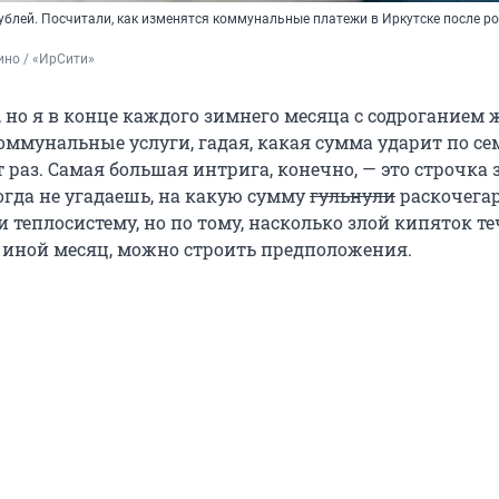
ублей. Посчитали, как изменятся коммунальные платежи в Иркутске после р
ино / «ИрСити»
, но я в конце каждого зимнего месяца с содроганием 
оммунальные услуги, гадая, какая сумма ударит по с
 раз. Самая большая интрига, конечно, — это строчка 
огда не угадаешь, на какую сумму
гульнули
раскочега
теплосистему, но по тому, насколько злой кипяток те
и иной месяц, можно строить предположения.