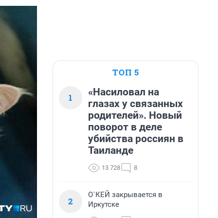
ТОП 5
«Насиловал на
1
глазах у связанных
родителей». Новый
поворот в деле
убийства россиян в
Таиланде
13 728
8
О`КЕЙ закрывается в
2
Иркутске