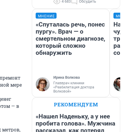
4 683
Обсудить
МНЕНИЕ
МНЕНИ
«Спуталась речь, понес
Насле
пургу». Врач — о
чудом
смертельном диагнозе,
транс
который сложно
разне
обнаружить
совет
апремонт
Ирина Волкова
Главврач клиники
лной мере
«Реабилитация доктора
Волковой»
денег
РЕКОМЕНДУЕМ
отом — в
«Нашел Наденьку, а у нее
пробита голова». Мужчина
 метров,
рассказал, как потерял