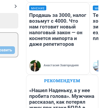
МНЕНИЕ
МНЕНИ
Продашь за 3000, налог
Тепло
возьмут с 4000. Что
холод
нам готовит новый
зимой
налоговый закон — он
ездит
коснется импорта и
плюсы
даже репетиторов
равить
Анастасия Завгородняя
РЕКОМЕНДУЕМ
«Нашел Наденьку, а у нее
пробита голова». Мужчина
рассказал, как потерял
жену при атаке БПЛА в