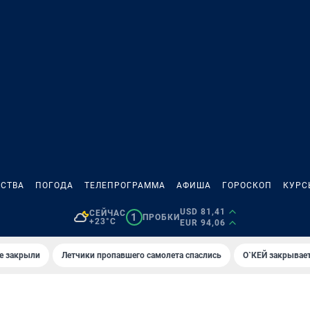
СТВА
ПОГОДА
ТЕЛЕПРОГРАММА
АФИША
ГОРОСКОП
КУРС
USD 81,41
СЕЙЧАС
1
ПРОБКИ
+23°C
EUR 94,06
е закрыли
Летчики пропавшего самолета спаслись
О`КЕЙ закрывает