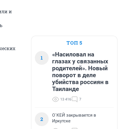
или и
ь
ТОП 5
ческих
«Насиловал на
1
глазах у связанных
родителей». Новый
поворот в деле
убийства россиян в
Таиланде
13 416
7
О`КЕЙ закрывается в
2
Иркутске