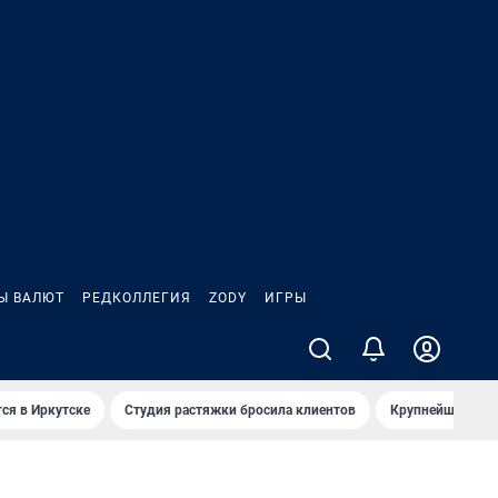
Ы ВАЛЮТ
РЕДКОЛЛЕГИЯ
ZODY
ИГРЫ
ся в Иркутске
Студия растяжки бросила клиентов
Крупнейшие про