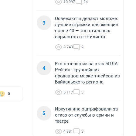
10 997
24
Освежают и делают моложе:
3
лучшие стрижки для женщин
после 40 — топ стильных
вариантов от стилиста
8 740
2
Кто потерял из-за атак БПЛА.
4
Рейтинг крупнейших
продавцов маркетплейсов из
Байкальского региона
6 117
3
0
Иркутянина оштрафовали за
5
отказ от службы в армии и
театре
4 881
3