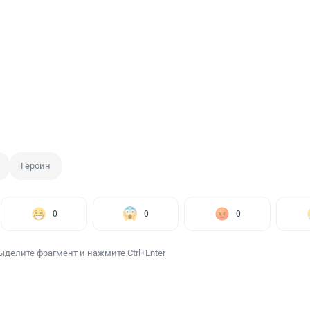
Героин
0
0
0
ыделите фрагмент и нажмите Ctrl+Enter