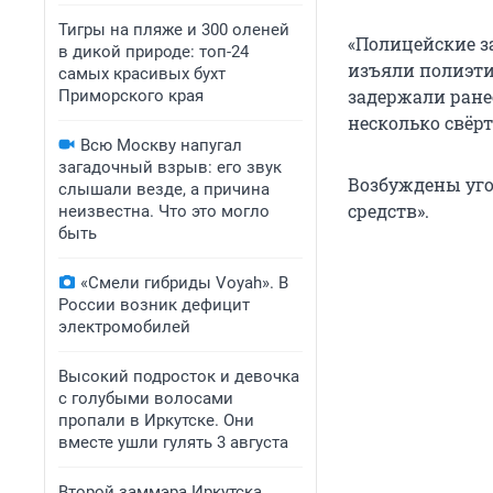
Тигры на пляже и 300 оленей
«Полицейские з
в дикой природе: топ-24
изъяли полиэти
самых красивых бухт
задержали ране
Приморского края
несколько свёрт
Всю Москву напугал
загадочный взрыв: его звук
Возбуждены уго
слышали везде, а причина
средств».
неизвестна. Что это могло
быть
«Смели гибриды Voyah». В
России возник дефицит
электромобилей
Высокий подросток и девочка
с голубыми волосами
пропали в Иркутске. Они
вместе ушли гулять 3 августа
Второй заммэра Иркутска