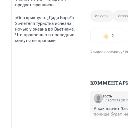
продает франшизы
Иркутск
Игров
«Она крикнула: „Дядя Боря!“»
25-летняя туристка исчезла
ночью у океана во Вьетнаме.
Что произошло в последние
0
минуты ее пропажи
Увидели опечатку? В
КОММЕНТАР
Гость
17 августа 2015
А как насчет "бе
почище будет, че