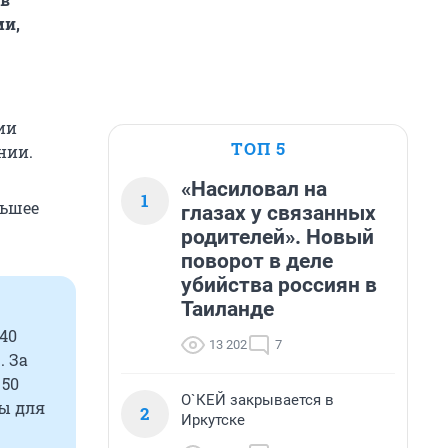
ми,
ии
ТОП 5
нии.
«Насиловал на
1
льшее
глазах у связанных
родителей». Новый
поворот в деле
убийства россиян в
Таиланде
40
13 202
7
. За
 50
О`КЕЙ закрывается в
лы для
2
Иркутске