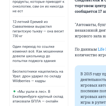
продукты, которые приводят к
торговом центр
онкологии, сам он их никогда
сообщается 17 а
не ест
12-летний Еремей из
"Автоматы, бух
Савватеевки вырастил
незаконной дея
гигантскую тыкву — она весит
игрового зала н
730 кг
Один переход по ссылке
По данным
Life
изменил всё. Как мошенники
количество игро
довели школьницу до
попытки поджога здания
Беспилотники нацелились на
В 2015 году 
Урал: дрон ударил по складу
деятельность
Wildberries — кадры
игровых авто
посление пол
«Мы ушли в лес». В
игровых авто
Екатеринбурге крупный склад
атаковали БПЛА — онлайн
игры в рулет