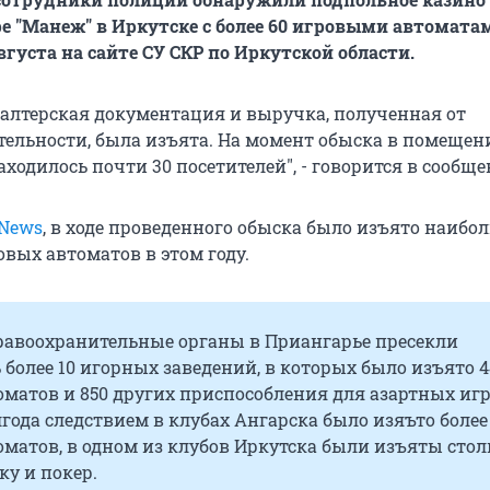
е "Манеж" в Иркутске с более 60 игровыми автомата
вгуста на сайте СУ СКР по Иркутской области.
галтерская документация и выручка, полученная от
тельности, была изъята. На момент обыска в помещен
аходилось почти 30 посетителей", - говорится в сообще
 News
, в ходе проведенного обыска было изъято наибо
вых автоматов в этом году.
правоохранительные органы в Приангарье пресекли
 более 10 игорных заведений, в которых было изъято 4
матов и 850 других приспособления для азартных игр
года следствием в клубах Ангарска было изяъто более
матов, в одном из клубов Иркутска были изъяты сто
ку и покер.