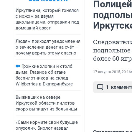
Полицей
Иркутянина, который гонялся
подполь
с ножом за двумя
школьницами, отправили под
Иркутск
домашний арест
Следовател
Людям приходят уведомления
о зачислении денег на счёт —
подпольное 
почему верить этому опасно
более 60 и
Громкие хлопки и столб
дыма. Главное об атаке
17 августа 2015, 20:16
беспилотников на склад
Wildberries в Екатеринбурге
1
коммент
Выживших на севере
Иркутской области пилотов
скоро выпишут из больницы
«Сами кормите свои будущие
опухоли». Биолог назвал
Следователи и 