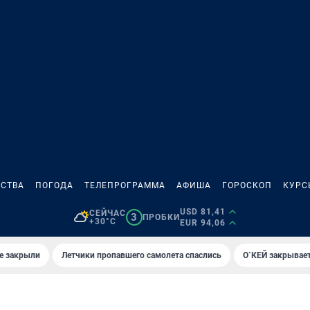
СТВА
ПОГОДА
ТЕЛЕПРОГРАММА
АФИША
ГОРОСКОП
КУРС
USD 81,41
СЕЙЧАС
3
ПРОБКИ
+30°C
EUR 94,06
е закрыли
Летчики пропавшего самолета спаслись
О`КЕЙ закрывает