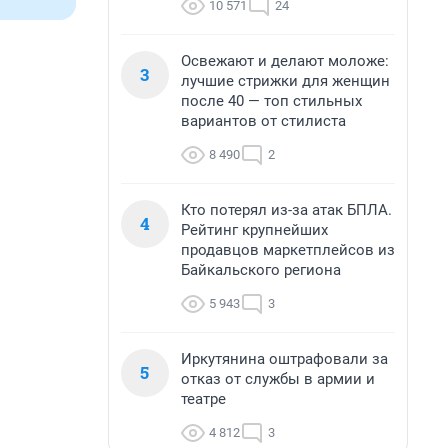
10 571
24
Освежают и делают моложе:
3
лучшие стрижки для женщин
после 40 — топ стильных
вариантов от стилиста
8 490
2
Кто потерял из-за атак БПЛА.
4
Рейтинг крупнейших
продавцов маркетплейсов из
Байкальского региона
5 943
3
Иркутянина оштрафовали за
5
отказ от службы в армии и
театре
4 812
3