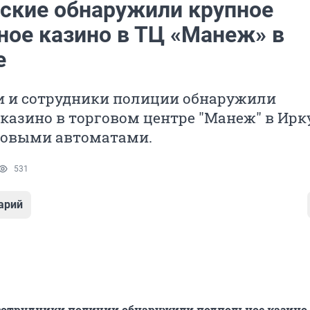
ские обнаружили крупное
ное казино в ТЦ «Манеж» в
е
и и сотрудники полиции обнаружили
казино в торговом центре "Манеж" в Ирку
гровыми автоматами.
531
арий
сотрудники полиции обнаружили подпольное казино