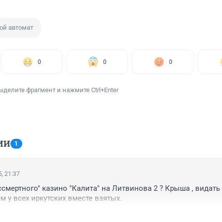
ой автомат
0
0
0
ыделите фрагмент и нажмите Ctrl+Enter
ИИ
1
, 21:37
ссмертного" казино "Калита" на Литвинова 2 ? Крыша , видать у
м у всех иркутских вместе взятых.