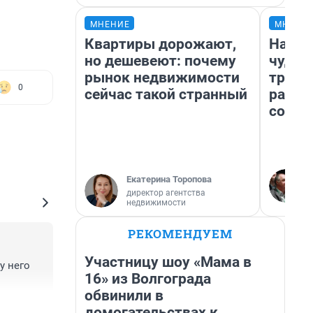
МНЕНИЕ
МНЕНИ
Квартиры дорожают,
Насле
но дешевеют: почему
чудом
рынок недвижимости
транс
0
сейчас такой странный
разне
совет
Екатерина Торопова
директор агентства
недвижимости
РЕКОМЕНДУЕМ
Участницу шоу «Мама в
 него 
16» из Волгограда
обвинили в
+0
–0
домогательствах к