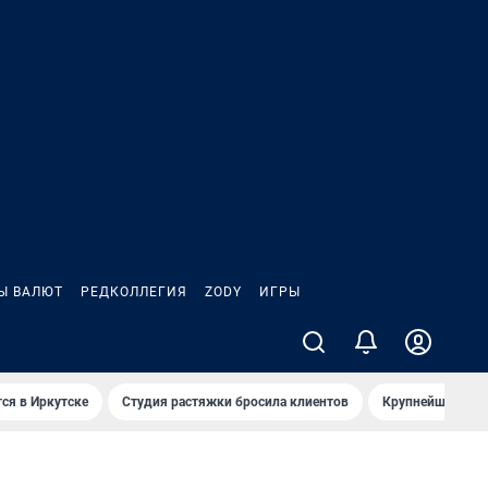
Ы ВАЛЮТ
РЕДКОЛЛЕГИЯ
ZODY
ИГРЫ
ся в Иркутске
Студия растяжки бросила клиентов
Крупнейшие про