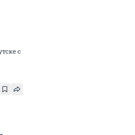
тске с
 в