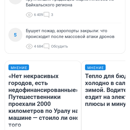
Байкальского региона
6 409
3
Бушует пожар, аэропорты закрыли: что
5
происходит после массовой атаки дронов
4 684
Обсудить
МНЕНИЕ
МНЕНИЕ
«Нет некрасивых
Тепло для бюд
городов, есть
холодно в сало
недофинансированные».
зимой. Водител
Путешественники
ездит на элект
проехали 2000
плюсы и мину
километров по Уралу на
машине — стоило ли оно
того