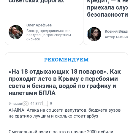
советских дорогах
кредит, — к не
приехала служ
безопасности
Олег Арефьев
Блогер, предприниматель,
Ксения Владим
владелец в транспортном
Автор мнения
бизнесе
РЕКОМЕНДУЕМ
«На 18 отдыхающих 18 поваров». Как
проходит лето в Крыму с перебоями
света и бензина, водой по графику и
налетами БПЛА
9 часов
44 877
9
AI-AINA: Атака на соцсети депутатов, бюджета вузов
не хватило лучшим и сколько стоит арбуз
Смертельный аудит: за что в начале 2000-х убили