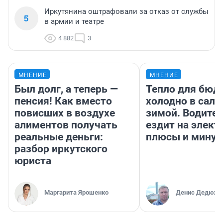
Иркутянина оштрафовали за отказ от службы
5
в армии и театре
4 882
3
МНЕНИЕ
МНЕНИЕ
Был долг, а теперь —
Тепло для бюд
пенсия! Как вместо
холодно в сало
повисших в воздухе
зимой. Водител
алиментов получать
ездит на элект
реальные деньги:
плюсы и мину
разбор иркутского
юриста
Маргарита Ярошенко
Денис Дедюхи